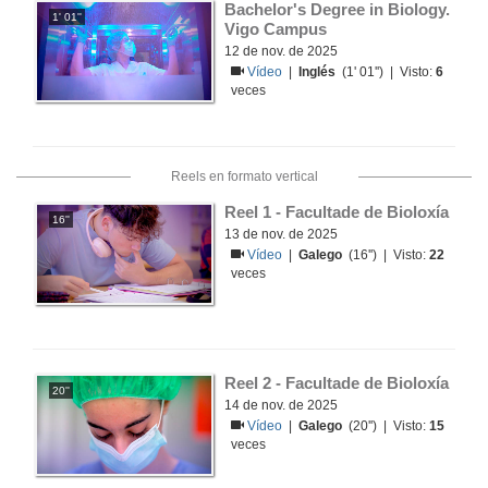
Bachelor's Degree in Biology. 
1' 01''
Vigo Campus
12 de nov. de 2025
Vídeo
|
Inglés
(1' 01'') | Visto:
6
veces
Reels en formato vertical
Reel 1 - Facultade de Bioloxía
16''
13 de nov. de 2025
Vídeo
|
Galego
(16'') | Visto:
22
veces
Reel 2 - Facultade de Bioloxía
20''
14 de nov. de 2025
Vídeo
|
Galego
(20'') | Visto:
15
veces