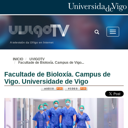
TOGGLE
Toggle
SEARCH
navigatio
A televisión da UVigo en Internet
INICIO
UVIGOTV
Facultade de Bioloxía. Campus de Vigo
...
Facultade de Bioloxía. Campus de
Vigo. Universidade de Vigo