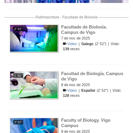
Publireportaxe - Facultade de Bioloxía
Facultade de Bioloxía. 
2' 52''
Campus de Vigo
7 de nov. de 2025
Vídeo
|
Galego
(2' 52'') | Visto:
139
veces
Facultad de Biología. Campus 
2' 52''
de Vigo
8 de nov. de 2025
Vídeo
|
Español
(2' 52'') | Visto:
128
veces
Faculty of Biology. Vigo 
2' 52''
Campus
9 de nov. de 2025