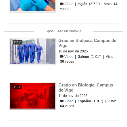
Vídeo
|
Inglés
(2' 52'') | Visto:
14
veces
Spot - Grao en Bioloxía
Grao en Bioloxía. Campus de 
1' 01''
Vigo
10 de nov. de 2025
Vídeo
|
Galego
(1' 01'') | Visto:
36
veces
Grado en Biología. Campus 
1' 01''
de Vigo
11 de nov. de 2025
Vídeo
|
Español
(1' 01'') | Visto:
64
veces