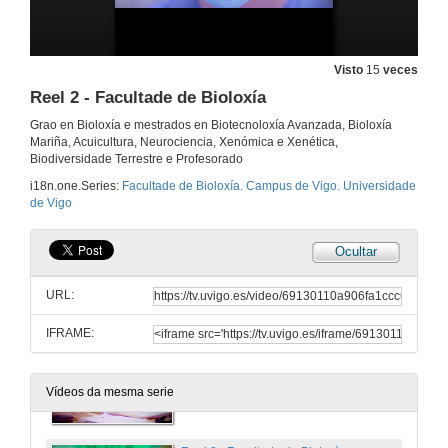
Faculty of Biology. Vigo Campus
9 de nov. de 2025
Visto
15
veces
Grao en Bioloxía. Campus de Vigo
Reel 2 - Facultade de Bioloxía
Grao en Bioloxía e mestrados en Biotecnoloxía Avanzada, Bioloxía
10 de nov. de 2025
Mariña, Acuicultura, Neurociencia, Xenómica e Xenética,
Biodiversidade Terrestre e Profesorado
Grado en Biología. Campus de Vigo
i18n.one.Series:
Facultade de Bioloxía. Campus de Vigo. Universidade
de Vigo
11 de nov. de 2025
Ocultar
Bachelor's Degree in Biology. Vigo Campus
URL:
12 de nov. de 2025
IFRAME:
Reel 1 - Facultade de Bioloxía
Vídeos da mesma serie
13 de nov. de 2025