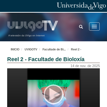
TOGGLE
Toggle
SEARCH
navigatio
A televisión da UVigo en Internet
INICIO
UVIGOTV
Facultade de Bi
...
Reel 2 -
Reel 2 - Facultade de Bioloxía
Facultade de Bioloxía. Campus de Vigo
14 de nov. de 2025
7 de nov. de 2025
Facultad de Biología. Campus de Vigo
8 de nov. de 2025