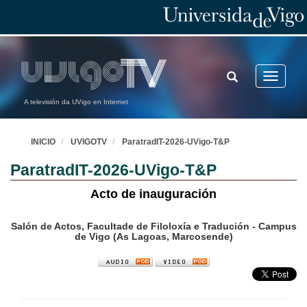
TOGGLE
Toggle
SEARCH
navigatio
A televisión da UVigo en Internet
INICIO
UVIGOTV
ParatradIT-2026-UVigo-T&P
ParatradIT-2026-UVigo-T&P
Acto de inauguración
Salón de Actos, Facultade de Filoloxía e Tradución - Campus
de Vigo (As Lagoas, Marcosende)