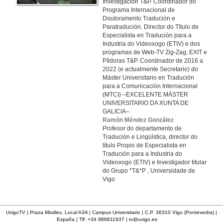
Investigación T&P. Coordinador do
Programa Internacional de
Doutoramento Tradución e
Paratradución. Director do Título de
Especialista en Tradución para a
Industria do Videoxogo (ETIV) e dos
programas de Web-TV Zig-Zag, EXIT e
Píldoras T&P. Coordinador de 2016 a
2022 (e actualmente Secretario) do
Máster Universitario en Tradución
para a Comunicación Internacional
(MTCI) –EXCELENTE MÁSTER
UNIVERSITARIO DA XUNTA DE
GALICIA–.
Ramón Méndez González
Profesor do departamento de
Tradución e Lingüística, director do
título Propio de Especialista en
Tradución para a Industria do
Videoxogo (ETIV) e Investigador titular
do Grupo *T&*P , Universidade de
Vigo
UvigoTV | Praza Miralles. Local A3A | Campus Universitario | C.P. 36310 Vigo (Pontevedra) |
España | Tlf: +34 986811937 |
tv@uvigo.es