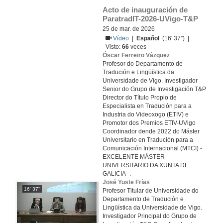
Acto de inauguración de 
ParatradIT-2026-UVigo-T&P
25 de mar. de 2026
Vídeo
|
Español
(16' 37'') |
Visto:
66
veces
Óscar Ferreiro Vázquez
Profesor do Departamento de
Tradución e Lingüística da
Universidade de Vigo. Investigador
Senior do Grupo de Investigación T&P.
Director do Título Propio de
Especialista en Tradución para a
Industria do Videoxogo (ETIV) e
Promotor dos Premios ETIV-UVigo
Coordinador dende 2022 do Máster
Universitario en Tradución para a
Comunicación Internacional (MTCI) -
EXCELENTE MÁSTER
UNIVERSITARIO DA XUNTA DE
GALICIA- .
José Yuste Frías
16' 37''
Profesor Titular de Universidade do
Departamento de Tradución e
Lingüística da Universidade de Vigo.
Investigador Principal do Grupo de