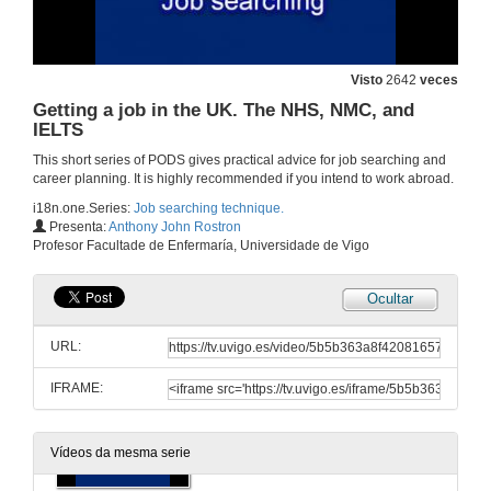
Visto
2642
veces
Getting a job in the UK. The NHS, NMC, and
IELTS
This short series of PODS gives practical advice for job searching and
career planning. It is highly recommended if you intend to work abroad.
i18n.one.Series:
Job searching technique.
Presenta:
Anthony John Rostron
Profesor Facultade de Enfermaría, Universidade de Vigo
Ocultar
URL:
IFRAME:
An introduction to CV’s, letters, and job searching
Vídeos da mesma serie
16 de maio de 2012