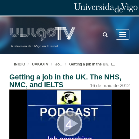
TOGGLE
Toggle
SEARCH
navigatio
A televisión da UVigo en Internet
INICIO
UVIGOTV
Jo
...
Getting a job in the UK. T
...
Getting a job in the UK. The NHS,
NMC, and IELTS
16 de maio de 2012