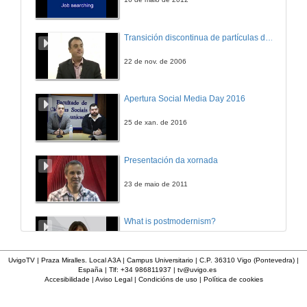
Palestra Eures
Transición discontinua de partículas de microgel termosensible
1 de abr. de 2009
22 de nov. de 2006
Fundacion Uvigo
Apertura Social Media Day 2016
1 de abr. de 2009
25 de xan. de 2016
Palestra Bosch
Presentación da xornada
2 de abr. de 2009
23 de maio de 2011
Palestra Tecnocom
What is postmodernism?
2 de abr. de 2009
4 de out. de 2011
UvigoTV | Praza Miralles. Local A3A | Campus Universitario | C.P. 36310 Vigo (Pontevedra) |
España | Tlf: +34 986811937 |
tv@uvigo.es
Mesa Redonda
Accesibilidade
|
Aviso Legal
|
Condicións de uso
|
Política de cookies
Presentación 'Mulleres no software libre'
2 de abr. de 2009
19 de out. de 2011