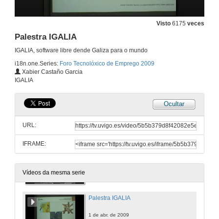
Palestra OFOE
Visto
6175
veces
Palestra IGALIA
31 de mar. de 2009
IGALIA, software libre dende Galiza para o mundo
i18n.one.Series:
Foro Tecnolóxico de Emprego 2009
Palestra ALTIA
Xabier Castaño Garcia
IGALIA
1 de abr. de 2009
Ocultar
Palestra Caixanova
URL:
1 de abr. de 2009
IFRAME:
Palestra Coremain
1 de abr. de 2009
Vídeos da mesma serie
Palestra IGALIA
1 de abr. de 2009