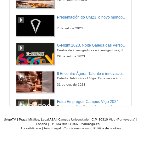
Palestra Deloitte
Presentación do UM23, o novo monopraza de UVigo Motorsport
1 de abr. de 2009
7 de xul. de 2023
Palestra Dinak
G-Night 2023. Noite Galega das Persoas Investigadoras. Conciencias creativas
Centos de investigadoras e investigadores, decenas de actividades e sete cidades
1 de abr. de 2009
29 de set. de 2023
Palestra Eures
II Encontro Ágora. Talento e innovación na era da transformación dixital
Cátedra Telefónica - UVigo. Espazos de innovación
1 de abr. de 2009
31 de out. de 2023
Fundacion Uvigo
Feira EmpregoinCampus Vigo 2024
Preto de medio millar de alumnas e alumnos buscan coñecer máis de preto as oportunidades que lles achegan as arredor de medio cento de empresas que participan na edición viguesa da feira. Xunto coa visita aos stands, durante a feria desenvólvense varias actividades complementarias, como obradoiros, conversas, mesas redondas ou o pasaporte de empregabilidade, un espazo no que poderán recibir asesoramento sobre o seu CV.
1 de abr. de 2009
29 de feb. de 2024
UvigoTV | Praza Miralles. Local A3A | Campus Universitario | C.P. 36310 Vigo (Pontevedra) |
España | Tlf: +34 986811937 |
tv@uvigo.es
Palestra Bosch
Accesibilidade
|
Aviso Legal
|
Condicións de uso
|
Política de cookies
Imaxinémonos sen límites. Cátedras Telefónica
Sólo quen coñece as preguntas pode imaxinar novas respostas
2 de abr. de 2009
22 de abr. de 2024