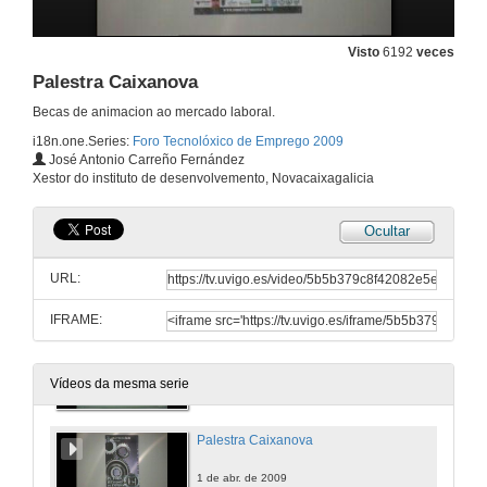
Palestra Fuerzas Armadas
Visto
6192
veces
Palestra Caixanova
31 de mar. de 2009
Becas de animacion ao mercado laboral.
i18n.one.Series:
Foro Tecnolóxico de Emprego 2009
Palestra ICOIIG
José Antonio Carreño Fernández
Xestor do instituto de desenvolvemento, Novacaixagalicia
31 de mar. de 2009
Ocultar
Palestra OFOE
URL:
31 de mar. de 2009
IFRAME:
Palestra ALTIA
1 de abr. de 2009
Vídeos da mesma serie
Palestra Caixanova
1 de abr. de 2009