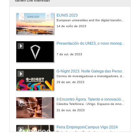
Tamén che interesan
Debate mesa técnica Empresas-Administración
EUNIS 2023
European univesrities and the digital transformation: challenges and opportunities ahead
30 de mar. de 2011
14 de xuño de 2023
Presentación dos ponentes
Presentación do UM23, o novo monopraza de UVigo Motorsport
30 de mar. de 2011
7 de xul. de 2023
Presentación oficial
G-Night 2023. Noite Galega das Persoas Investigadoras. Conciencias creativas
Centos de investigadoras e investigadores, decenas de actividades e sete cidades
30 de mar. de 2011
29 de set. de 2023
Presentación oficial
II Encontro Ágora. Talento e innovación na era da transformación dixital
Cátedra Telefónica - UVigo. Espazos de innovación
30 de mar. de 2011
31 de out. de 2023
A necesidade do emprego de Estándares Abertos
Feira EmpregoinCampus Vigo 2024
Conferencia-debate
Preto de medio millar de alumnas e alumnos buscan coñecer máis de preto as oportunidades que lles achegan as arredor de medio cento de empresas que participan na edición viguesa da feira. Xunto coa visita aos stands, durante a feria desenvólvense varias actividades complementarias, como obradoiros, conversas, mesas redondas ou o pasaporte de empregabilidade, un espazo no que poderán recibir asesoramento sobre o seu CV.
30 de mar. de 2011
29 de feb. de 2024