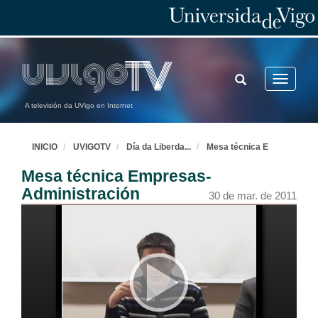
TOGGLE
Toggle
SEARCH
navigatio
A televisión da UVigo en Internet
INICIO
UVIGOTV
Día da Liberda
...
Mesa técnica E
Mesa técnica Empresas-
Administración
30 de mar. de 2011