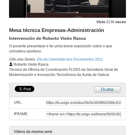
Visto
3136
veces
Mesa técnica Empresas-Administración
Intervención de Roberto Vieito Rasca
O ponente presentase e fai unha breve exposición sobre o que
considera oportuno.
i18n.one.Series:
Día da Liberdade dos Documentos 2011
Roberto Vieito Rasca
Técnico da Oficina de Coordinación FLOSS da Secretaría Xeral de
Modernización e Innovación Tecnolóxica da Xunta de Galicia
Ocultar
Bienvenida e presentación da mesa técnica Empresas-Administración
URL:
30 de mar. de 2011
IFRAME:
Mesa técnica Empresas-Administración
Intervención de Raúl Fernández Iglesias
30 de mar. de 2011
Vídeos da mesma serie