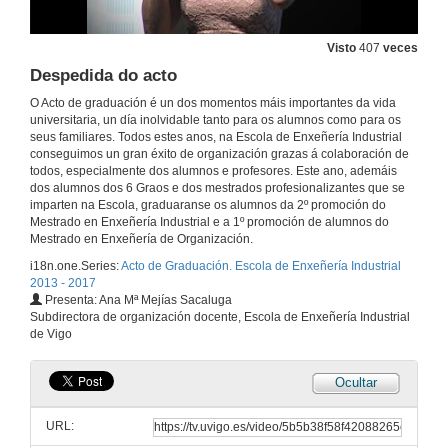
Entrega de Diplomas e Distincións aos alumnos de:
Visto
407
veces
4ª promición de Grao, 2ª promoción de Mäster en Enxeñaría Industrial, 1ª promoción de Máster Enxañeiro en Organización, e a promoción anual de Máster
Despedida do acto
1 de xuño de 2017
O Acto de graduación é un dos momentos máis importantes da vida
universitaria, un día inolvidable tanto para os alumnos como para os
Discurso dun alumno do Máster en Enxeñaría Industrial
seus familiares. Todos estes anos, na Escola de Enxeñería Industrial
conseguimos un gran éxito de organización grazas á colaboración de
1 de xuño de 2017
todos, especialmente dos alumnos e profesores. Este ano, ademáis
dos alumnos dos 6 Graos e dos mestrados profesionalizantes que se
imparten na Escola, graduaranse os alumnos da 2º promoción do
Mestrado en Enxeñería Industrial e a 1º promoción de alumnos do
Saudas dos profesores
Mestrado en Enxeñería de Organización.
1 de xuño de 2017
i18n.one.Series:
Acto de Graduación. Escola de Enxeñería Industrial
2013 - 2017
Presenta: Ana Mª Mejías Sacaluga
Intervención da Presidenta da Diputación de Pontevedra
Subdirectora de organización docente, Escola de Enxeñería Industrial
de Vigo
1 de xuño de 2017
Ocultar
Saudas e felicitacións de familiares dos alumnos
URL:
1 de xuño de 2017