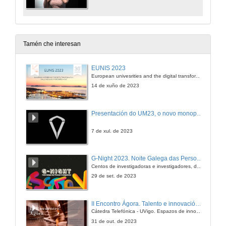
Tamén che interesan
EUNIS 2023
European univesrities and the digital transformation: challenges and opportunities ahead
14 de xuño de 2023
Presentación do UM23, o novo monopraza de UVigo Motorsport
7 de xul. de 2023
G-Night 2023. Noite Galega das Persoas Investigadoras. Conciencias creativas
Centos de investigadoras e investigadores, decenas de actividades e sete cidades
29 de set. de 2023
II Encontro Ágora. Talento e innovación na era da transformación dixital
Cátedra Telefónica - UVigo. Espazos de innovación
31 de out. de 2023