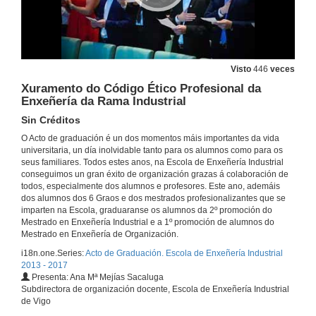
Gala Graduación Escola Enxeñaría Industrial Promoción 2013-2017. Completa
4ª promición de Grao, 2ª promoción de Máster en Enxeñaría Industrial, 1ª promoción de Máster Enxañeiro en Organización, e a promoción anual de Máster
1 de xuño de 2017
Visto
446
veces
Xuramento do Código Ético Profesional da
Vídeo da Escola de Enxeñería Industrial (EEI)
Enxeñería da Rama Industrial
1 de xuño de 2017
Sin Créditos
O Acto de graduación é un dos momentos máis importantes da vida
universitaria, un día inolvidable tanto para os alumnos como para os
Benvida
seus familiares. Todos estes anos, na Escola de Enxeñería Industrial
conseguimos un gran éxito de organización grazas á colaboración de
1 de xuño de 2017
todos, especialmente dos alumnos e profesores. Este ano, ademáis
dos alumnos dos 6 Graos e dos mestrados profesionalizantes que se
imparten na Escola, graduaranse os alumnos da 2º promoción do
Vídeo EEI Emprende. 1
Mestrado en Enxeñería Industrial e a 1º promoción de alumnos do
Mestrado en Enxeñería de Organización.
1 de xuño de 2017
i18n.one.Series:
Acto de Graduación. Escola de Enxeñería Industrial
2013 - 2017
Presenta: Ana Mª Mejías Sacaluga
Intervención do Director da Escola de Enxeñaría Industrial, Juan María Pousa.
Subdirectora de organización docente, Escola de Enxeñería Industrial
de Vigo
1 de xuño de 2017