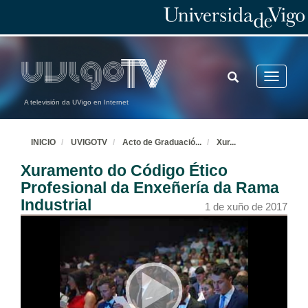
TOGGLE
Toggle
SEARCH
navigatio
A televisión da UVigo en Internet
INICIO
UVIGOTV
Acto de Graduació
...
Xur
...
Xuramento do Código Ético
Profesional da Enxeñería da Rama
Industrial
1 de xuño de 2017