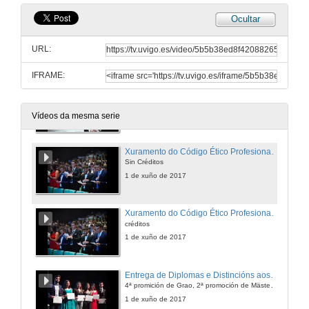
Ocultar
Vídeo EEI Emprende. 2
URL:
1 de xuño de 2017
IFRAME:
Discurso de dúas alumnas de Grado da Escola
1 de xuño de 2017
Vídeos da mesma serie
Xuramento do Código Ético Profesional da Enxeñería da Rama Industrial
Sin Créditos
1 de xuño de 2017
Xuramento do Código Ético Profesional da Enxeñería da Rama Industrial
créditos
1 de xuño de 2017
Entrega de Diplomas e Distincións aos alumnos de:
4ª promición de Grao, 2ª promoción de Mäster en Enxeñaría Industrial, 1ª promoción de Máster Enxañeiro en Organización, e a promoción anual de Máster
1 de xuño de 2017