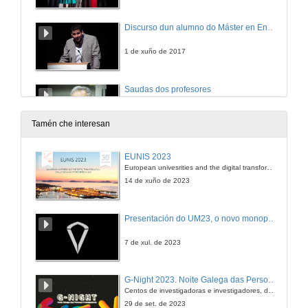
Discurso dun alumno do Máster en Enxeñaría Industrial
1 de xuño de 2017
Saudas dos profesores
1 de xuño de 2017
Tamén che interesan
Intervención da Presidenta da Diputación de Pontevedra
EUNIS 2023
European univesrities and the digital transformation: challenges and opportunities ahead
1 de xuño de 2017
14 de xuño de 2023
Saudas e felicitacións de familiares dos alumnos
Presentación do UM23, o novo monopraza de UVigo Motorsport
1 de xuño de 2017
7 de xul. de 2023
Intervención do Alcalde de Vigo
G-Night 2023. Noite Galega das Persoas Investigadoras. Conciencias creativas
Centos de investigadoras e investigadores, decenas de actividades e sete cidades
1 de xuño de 2017
29 de set. de 2023