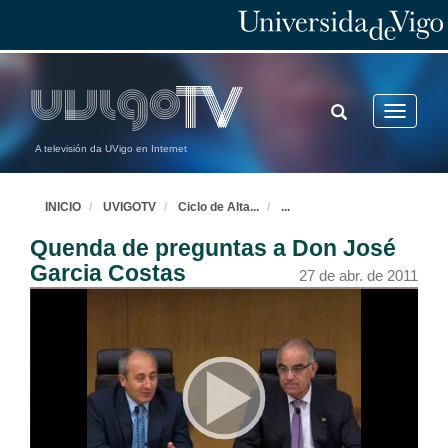
TOGGLE
Toggle
SEARCH
navigatio
A televisión da UVigo en Internet
INICIO
UVIGOTV
Ciclo de Alta
...
...
Inauguración do ciclo Alta Dirección e Presentacion do Primeiro Conferenciante
Quenda de preguntas a Don José
Garcia Costas
30 de mar. de 2011
27 de abr. de 2011
A Universidade e a realidade económico-empresarial
Conferencia de Marcelino Otero
30 de mar. de 2011
Presentación de Arturo Dopico
13 de abr. de 2011