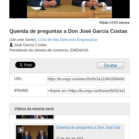
R, un modelo de mercado propio
Conferencia de Arturo Dopico
Visto
3499
veces
13 de abr. de 2011
Quenda de preguntas a Don José Garcia Costas
i18n.one.Series:
Ciclo de Alta Dirección Empresarial
Quenda de Preguntas a Arturo Dopico
José Garcia Costas
Presidente da cámara de comercio, EMENASA
13 de abr. de 2011
Ocultar
Presentación de Don José Garcia Costas
URL:
27 de abr. de 2011
IFRAME:
A especialización, valor de futuro para o sector naval gallego
Conferencia de Don José Garcia Costas
Vídeos da mesma serie
27 de abr. de 2011
Quenda de preguntas a Don José Garcia Costas
27 de abr. de 2011