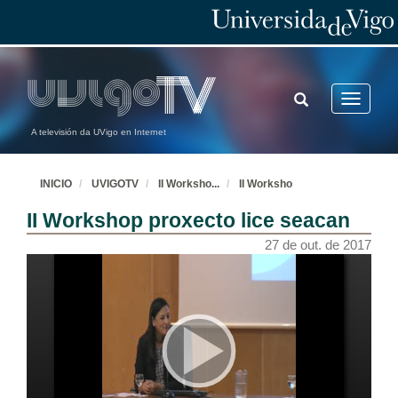
TOGGLE
Toggle
SEARCH
navigatio
A televisión da UVigo en Internet
INICIO
UVIGOTV
II Worksho
...
II Worksho
II Workshop proxecto lice seacan
27 de out. de 2017