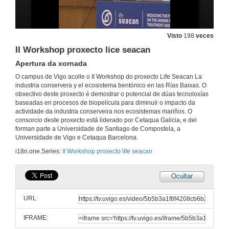
Visto
198
veces
II Workshop proxecto lice seacan
Apertura da xornada
O campus de Vigo acolle o II Workshop do proxecto Life Seacan La
industria conservera y el ecosistema bentónico en las Rías Baixas. O
obxectivo deste proxecto é demostrar o potencial de dúas tecnoloxías
baseadas en procesos de biopelícula para diminuír o impacto da
actividade da industria conserveira nos ecosistemas mariños. O
consorcio deste proxecto está liderado por Cetaqua Galicia, e del
forman parte a Universidade de Santiago de Compostela, a
Universidade de Vigo e Cetaqua Barcelona.
i18n.one.Series:
II Workshop proxecto life seacan
Ocultar
II Workshop proxecto lice seacan
Apertura da xornada
URL:
27 de out. de 2017
IFRAME:
II Workshop proxecto lice seacan