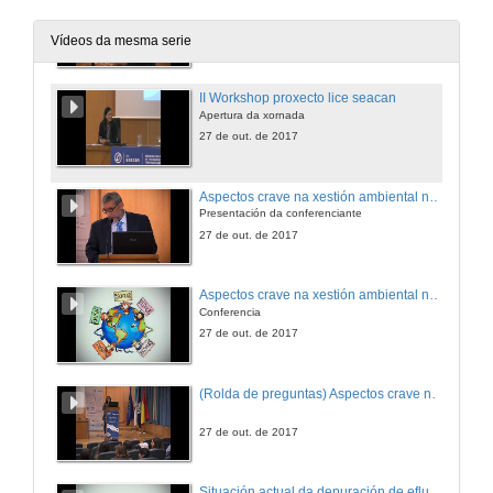
Apertura da xornada
27 de out. de 2017
Vídeos da mesma serie
II Workshop proxecto lice seacan
Apertura da xornada
27 de out. de 2017
Aspectos crave na xestión ambiental na industria conservera
Presentación da conferenciante
27 de out. de 2017
Aspectos crave na xestión ambiental na industria conservera
Conferencia
27 de out. de 2017
(Rolda de preguntas) Aspectos crave na xestión ambiental na industria conservera
27 de out. de 2017
Situación actual da depuración de efluentes de industria conservera de produtos mariños