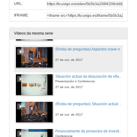
URL:
27 de out. de 2017
IFRAME:
Aspectos crave na xestión ambiental na industria conservera
Conferencia
27 de out. de 2017
Vídeos da mesma serie
(Rolda de preguntas) Aspectos crave na xestión ambiental na industria conservera
27 de out. de 2017
Situación actual da depuración de efluentes de industria conservera de produtos mariños
Presentación e Conferencia
27 de out. de 2017
(Rolda de preguntas) Situación actual da depuración de efluentes de industria conservera de produtos mariños
27 de out. de 2017
Financiamento de proxectos de investigación europeos: o programa LIFE
Conferencia