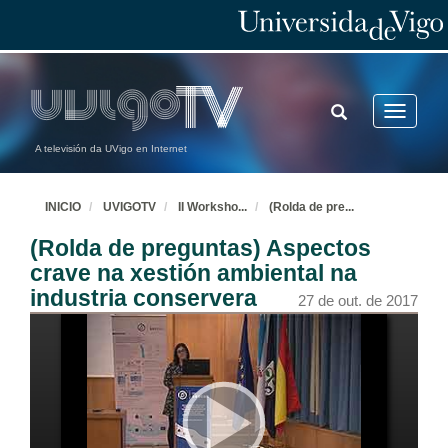
TOGGLE
Toggle
SEARCH
navigatio
A televisión da UVigo en Internet
INICIO
UVIGOTV
II Worksho
...
(Rolda de pre
...
(Rolda de preguntas) Aspectos
crave na xestión ambiental na
industria conservera
27 de out. de 2017