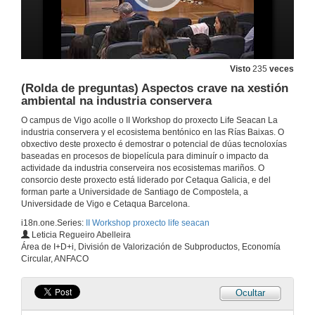
Visto
235
veces
(Rolda de preguntas) Aspectos crave na xestión
ambiental na industria conservera
II Workshop proxecto lice seacan
O campus de Vigo acolle o II Workshop do proxecto Life Seacan La
Apertura da xornada
industria conservera y el ecosistema bentónico en las Rías Baixas. O
27 de out. de 2017
obxectivo deste proxecto é demostrar o potencial de dúas tecnoloxías
baseadas en procesos de biopelícula para diminuír o impacto da
actividade da industria conserveira nos ecosistemas mariños. O
II Workshop proxecto lice seacan
consorcio deste proxecto está liderado por Cetaqua Galicia, e del
Apertura da xornada
forman parte a Universidade de Santiago de Compostela, a
27 de out. de 2017
Universidade de Vigo e Cetaqua Barcelona.
i18n.one.Series:
II Workshop proxecto life seacan
Leticia Regueiro Abelleira
II Workshop proxecto lice seacan
Área de I+D+i, División de Valorización de Subproductos, Economía
Apertura da xornada
Circular, ANFACO
27 de out. de 2017
Ocultar
Aspectos crave na xestión ambiental na industria conservera
Presentación da conferenciante