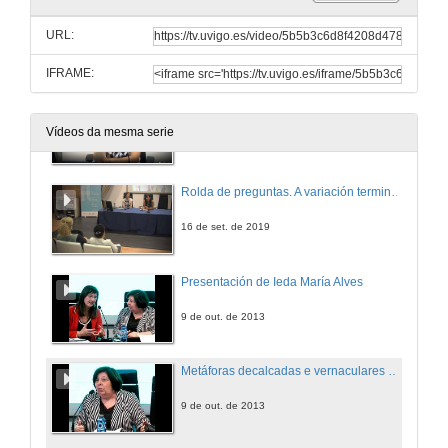
Presentación de Sabela Fernández Silva
URL:
16 de set. de 2019
IFRAME:
A variación terminolóxica na formación de tradutores e intérpretes
Vídeos da mesma serie
16 de set. de 2019
Rolda de preguntas. A variación terminolóxica na formación de tradutores e intérpretes
16 de set. de 2019
Presentación de Ieda María Alves
9 de out. de 2013
Metáforas decalcadas e vernaculares na terminoloxía da economía do português brasileiro
9 de out. de 2013