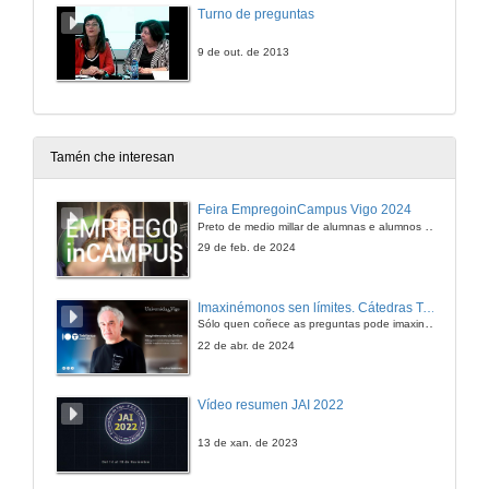
Turno de preguntas
9 de out. de 2013
Tamén che interesan
Feira EmpregoinCampus Vigo 2024
Preto de medio millar de alumnas e alumnos buscan coñecer máis de preto as oportunidades que lles achegan as arredor de medio cento de empresas que participan na edición viguesa da feira. Xunto coa visita aos stands, durante a feria desenvólvense varias actividades complementarias, como obradoiros, conversas, mesas redondas ou o pasaporte de empregabilidade, un espazo no que poderán recibir asesoramento sobre o seu CV.
29 de feb. de 2024
Imaxinémonos sen límites. Cátedras Telefónica
Sólo quen coñece as preguntas pode imaxinar novas respostas
22 de abr. de 2024
Vídeo resumen JAI 2022
13 de xan. de 2023