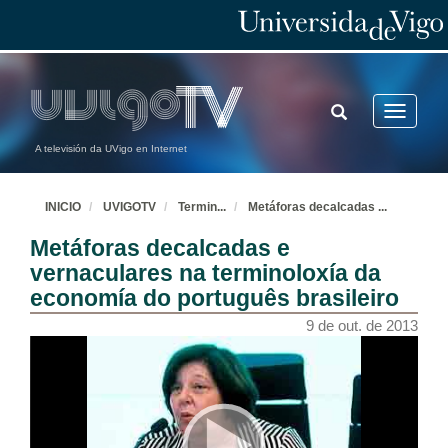
TOGGLE
Toggle
SEARCH
navigatio
A televisión da UVigo en Internet
INICIO
UVIGOTV
Termin
...
Metáforas decalcadas
...
Metáforas decalcadas e
vernaculares na terminoloxía da
economía do português brasileiro
9 de out. de 2013