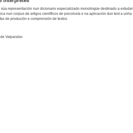
e intérpretes
a súa representación nun dicionario especializado monolingüe destinado a estudant
ica nun corpus de artigos científicos de psicoloxía e na aplicación dun test a unha
fas de produción e comprensión de textos.
a de Valparaíso