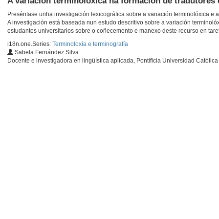
A variación terminolóxica na formación de tradutores 
Preséntase unha investigación lexicográfica sobre a variación terminolóxica e 
A investigación está baseada nun estudo descritivo sobre a variación terminolóx
estudantes universitarios sobre o coñecemento e manexo deste recurso en tare
i18n.one.Series:
Terminoloxía e terminografía
Sabela Fernández Silva
Docente e investigadora en lingüística aplicada, Pontificia Universidad Católic