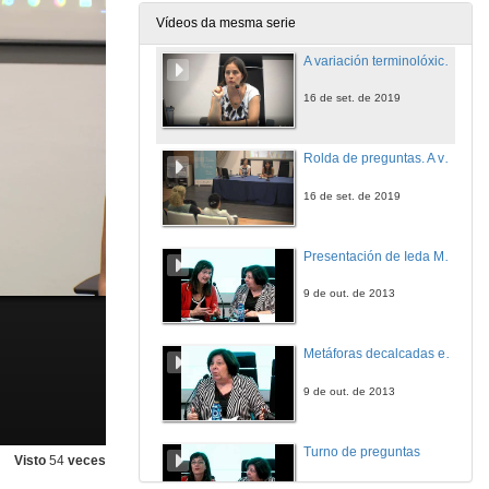
16 de set. de 2019
Vídeos da mesma serie
A variación terminolóxica na formación de tradutores e intérpretes
16 de set. de 2019
Rolda de preguntas. A variación terminolóxica na formación de tradutores e intérpretes
16 de set. de 2019
Presentación de Ieda María Alves
9 de out. de 2013
Metáforas decalcadas e vernaculares na terminoloxía da economía do português brasileiro
9 de out. de 2013
Turno de preguntas
Visto
54
veces
9 de out. de 2013