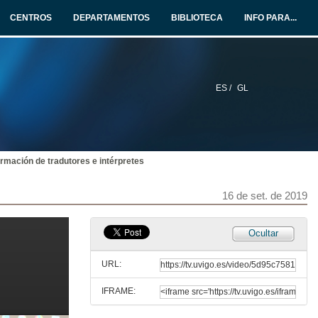
CENTROS
DEPARTAMENTOS
BIBLIOTECA
INFO PARA...
ES /
GL
ormación de tradutores e intérpretes
16 de set. de 2019
Ocultar
URL:
IFRAME:
Presentación de Sabela Fernández Silva