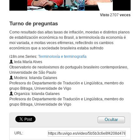
Visto
2707
veces
Turno de preguntas
Como resultado das altas taxas de inflación, moedas e distintos planos
de estabilización económica no Brasil, a terminoloxía da economía é
moi variada, e moitas veces efémeras, reflectindo os cambios
económicos que a sociedade brasileira estaba sufrindo
i18n.one.Series:
Terminoloxía e terminografía
Ieda María Alves
Observatorio de neoloxismos do portugués brasileiro contemporáneo,
Universidade de São Paulo
Modera: Iolanda Galanes
Profesora do Departamento de Tradución e Lingüística, membro do
grupo Bitraga, Universidade de Vigo
Organiza: Iolanda Galanes
Profesora do Departamento de Tradución e Lingüística, membro do
grupo Bitraga, Universidade de Vigo
Ocultar
Presentación de Sabela Fernández Silva
URL:
16 de set. de 2019