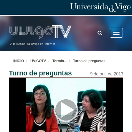
TOGGLE
Toggle
SEARCH
navigatio
A televisión da UVigo en Internet
INICIO
UVIGOTV
Termin
...
Turno de preguntas
Turno de preguntas
9 de out. de 2013