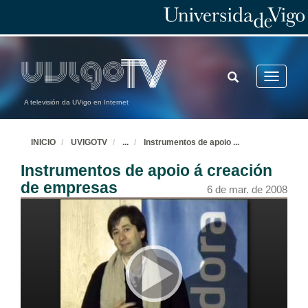
TOGGLE
Toggle
SEARCH
navigatio
A televisión da UVigo en Internet
INICIO
UVIGOTV
...
Instrumentos de apoio
...
Instrumentos de apoio á creación
de empresas
6 de mar. de 2008