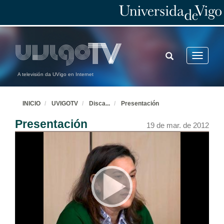
TOGGLE
Toggle
SEARCH
navigatio
A televisión da UVigo en Internet
INICIO
UVIGOTV
Disca
...
Presentación
Presentación
19 de mar. de 2012