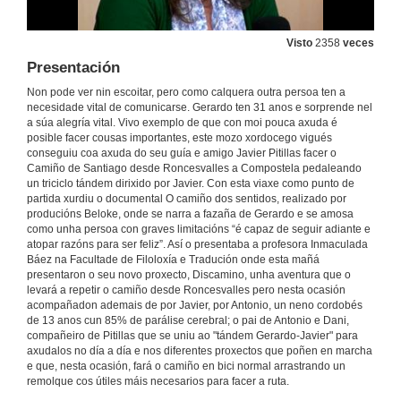
Visto
2358
veces
Presentación
Non pode ver nin escoitar, pero como calquera outra persoa ten a
necesidade vital de comunicarse. Gerardo ten 31 anos e sorprende nel
a súa alegría vital. Vivo exemplo de que con moi pouca axuda é
posible facer cousas importantes, este mozo xordocego vigués
conseguiu coa axuda do seu guía e amigo Javier Pitillas facer o
Camiño de Santiago desde Roncesvalles a Compostela pedaleando
un triciclo tándem dirixido por Javier. Con esta viaxe como punto de
partida xurdiu o documental O camiño dos sentidos, realizado por
producións Beloke, onde se narra a fazaña de Gerardo e se amosa
como unha persoa con graves limitacións “é capaz de seguir adiante e
atopar razóns para ser feliz”. Así o presentaba a profesora Inmaculada
Báez na Facultade de Filoloxía e Tradución onde esta mañá
presentaron o seu novo proxecto, Discamino, unha aventura que o
levará a repetir o camiño desde Roncesvalles pero nesta ocasión
acompañadon ademais de por Javier, por Antonio, un neno cordobés
de 13 anos cun 85% de parálise cerebral; o pai de Antonio e Dani,
compañeiro de Pitillas que se uniu ao "tándem Gerardo-Javier" para
axudalos no día a día e nos diferentes proxectos que poñen en marcha
e que, nesta ocasión, fará o camiño en bici normal arrastrando un
remolque cos útiles máis necesarios para facer a ruta.