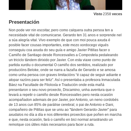
Visto
2358
veces
Presentación
Non pode ver nin escoitar, pero como calquera outra persoa ten a
necesidade vital de comunicarse. Gerardo ten 31 anos e sorprende nel
a súa alegría vital. Vivo exemplo de que con moi pouca axuda é
posible facer cousas importantes, este mozo xordocego vigués
conseguiu coa axuda do seu guía e amigo Javier Pitillas facer o
Camiño de Santiago desde Roncesvalles a Compostela pedaleando
un triciclo tándem dirixido por Javier. Con esta viaxe como punto de
partida xurdiu o documental O camiño dos sentidos, realizado por
producións Beloke, onde se narra a fazaña de Gerardo e se amosa
como unha persoa con graves limitacións “é capaz de seguir adiante e
atopar razóns para ser feliz”. Así o presentaba a profesora Inmaculada
Báez na Facultade de Filoloxía e Tradución onde esta mañá
presentaron o seu novo proxecto, Discamino, unha aventura que o
levará a repetir o camiño desde Roncesvalles pero nesta ocasión
acompañadon ademais de por Javier, por Antonio, un neno cordobés
de 13 anos cun 85% de parálise cerebral; o pai de Antonio e Dani,
compañeiro de Pitillas que se uniu ao "tándem Gerardo-Javier" para
axudalos no día a día e nos diferentes proxectos que poñen en marcha
e que, nesta ocasión, fará o camiño en bici normal arrastrando un
remolque cos útiles máis necesarios para facer a ruta.