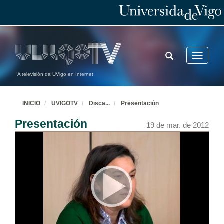
TOGGLE
Toggle
SEARCH
navigatio
A televisión da UVigo en Internet
INICIO
UVIGOTV
Disca
...
Presentación
Presentación
19 de mar. de 2012