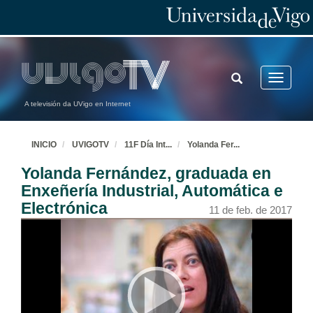
TOGGLE
Toggle
SEARCH
navigatio
A televisión da UVigo en Internet
INICIO
UVIGOTV
11F Día Int
...
Yolanda Fer
...
Yolanda Fernández, graduada en
Enxeñería Industrial, Automática e
Electrónica
11 de feb. de 2017