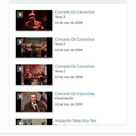
Soledad Torres, doutora en Telecomunicación
Concerto Os Carunchos
Tema 3
11 de feb. de 2017
14 de nov. de 2009
África González, directora do Centro De Investigaciones Biomédicas (CINBIO)
Concerto Os Carunchos
Tema 2
11 de feb. de 2017
14 de nov. de 2009
Antía Verde, estudante de doutoramento en Biotecnoloxía Avanzada
Concerto Os Carunchos
Tema 1
11 de feb. de 2017
14 de nov. de 2009
Ana Sousa, estudante de doutoramento na Facultade de Química
Concerto Os Carunchos
Presentación
11 de feb. de 2017
14 de nov. de 2009
Verónica Salgueiriño, profesora do Departamento de Física Aplicada
Actuación Tanto Nos Ten
Tema 4
11 de feb. de 2017
14 de nov. de 2009