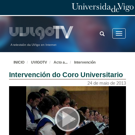
TOGGLE
Toggle
SEARCH
navigatio
A televisión da UVigo en Internet
INICIO
UVIGOTV
Acto a
...
Intervención
Intervención do Coro Universitario
24 de maio de 2013