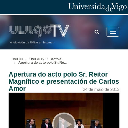
TOGGLE
Toggle
SEARCH
navigatio
A televisión da UVigo en Internet
INICIO
UVIGOTV
Acto a
...
Apertura do acto polo Sr. Re
...
Apertura do acto polo Sr. Reitor
Magnífico e presentación de Carlos
Amor
24 de maio de 2013