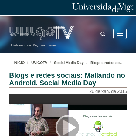
TOGGLE
Toggle
SEARCH
navigatio
A televisión da UVigo en Internet
INICIO
UVIGOTV
Social Media Day
Blogs e redes so
...
Blogs e redes sociais: Mallando no
Android. Social Media Day
26 de xan. de 2015