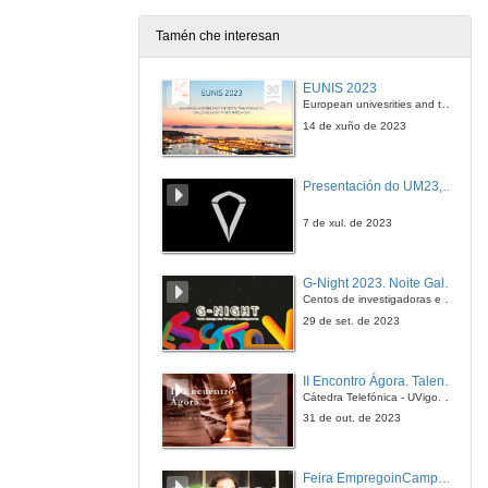
Tamén che interesan
EUNIS 2023
European univesrities and the digital transformation: challenges and opportunities ahead
14 de xuño de 2023
Presentación do UM23, o novo monopraza de UVigo Motorsport
7 de xul. de 2023
G-Night 2023. Noite Galega das Persoas Investigadoras. Conciencias creativas
Centos de investigadoras e investigadores, decenas de actividades e sete cidades
29 de set. de 2023
II Encontro Ágora. Talento e innovación na era da transformación dixital
Cátedra Telefónica - UVigo. Espazos de innovación
31 de out. de 2023
Feira EmpregoinCampus Vigo 2024