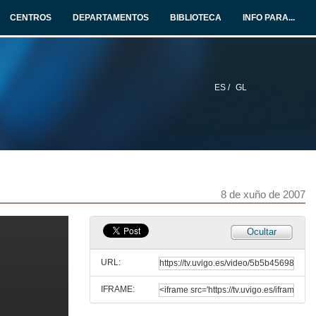
CENTROS
DEPARTAMENTOS
BIBLIOTECA
INFO PARA...
6 de xuño de 2007
Long term effects from short and long term exposures following the Exxon Valdez Oil Spill
7 de xuño de 2007
ES /
GL
Post spill environmental impact assessment: approaches and needs
8 de xuño de 2007
Clausura e Conclusións
8 de xuño de 2007
8 de xuño de 2007
Ocultar
Intervención de Manuel Ruiz Villareal
URL:
8 de xuño de 2007
IFRAME:
Juan José González Fernández