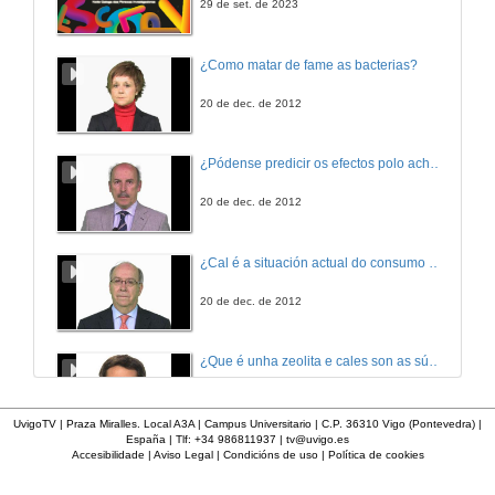
29 de set. de 2023
¿Como matar de fame as bacterias?
20 de dec. de 2012
¿Pódense predicir os efectos polo achegamento á Terra dos asteroides?
20 de dec. de 2012
¿Cal é a situación actual do consumo cinematográfico?
20 de dec. de 2012
¿Que é unha zeolita e cales son as súas aplicacións?
20 de dec. de 2012
UvigoTV | Praza Miralles. Local A3A | Campus Universitario | C.P. 36310 Vigo (Pontevedra) |
España | Tlf: +34 986811937 |
tv@uvigo.es
Accesibilidade
|
Aviso Legal
|
Condicións de uso
|
Política de cookies
¿Que é un páncreas artificial?