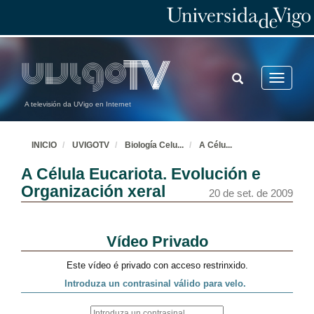
TOGGLE
Toggle
SEARCH
navigatio
A televisión da UVigo en Internet
INICIO
UVIGOTV
Biología Celu
...
A Célu
...
A Célula Eucariota. Evolución e
Organización xeral
20 de set. de 2009