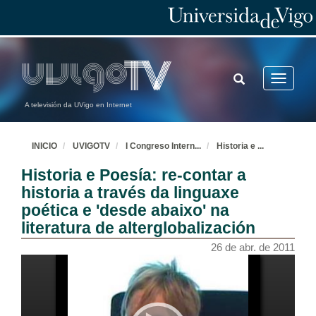
TOGGLE
Toggle
SEARCH
navigatio
A televisión da UVigo en Internet
INICIO
UVIGOTV
I Congreso Intern
...
Historia e
...
Historia e Poesía: re-contar a
historia a través da linguaxe
poética e 'desde abaixo' na
literatura de alterglobalización
26 de abr. de 2011
Inauguración