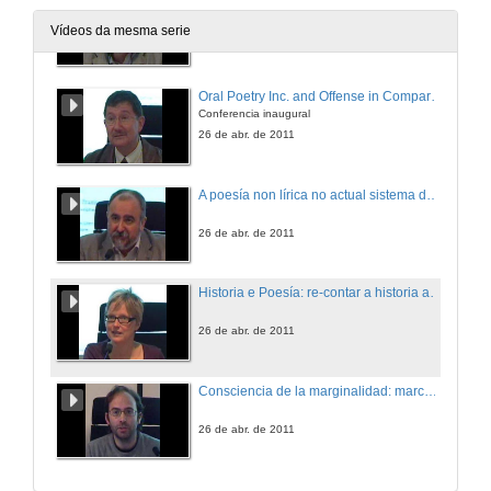
Vídeos da mesma serie
26 de abr. de 2011
Oral Poetry Inc. and Offense in Comparative Literary History
Conferencia inaugural
26 de abr. de 2011
A poesía non lírica no actual sistema de xéneros
26 de abr. de 2011
Historia e Poesía: re-contar a historia a través da linguaxe poética e 'desde abaixo' na literatura de alterglobalización
26 de abr. de 2011
Consciencia de la marginalidad: marcas de la poesía libertaria en la poesía gallega última
26 de abr. de 2011