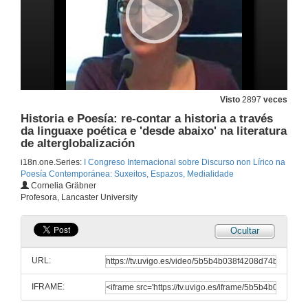
Presentación
26 de abr. de 2011
Inauguración
Intervención de Arturo Casas
26 de abr. de 2011
Visto
2897
veces
Historia e Poesía: re-contar a historia a través
Inauguración
da linguaxe poética e 'desde abaixo' na literatura
Intervención de Rosa Pérez
de alterglobalización
26 de abr. de 2011
i18n.one.Series:
I Congreso Internacional sobre Discurso non Lírico na
Poesía Contemporánea: Suxeitos, Espazos, Medialidade
Inauguración
Cornelia Gräbner
Intervención de Xosé Henrique Costas
Profesora, Lancaster University
26 de abr. de 2011
Ocultar
Inauguración
Peche
URL:
26 de abr. de 2011
IFRAME:
Presentación de Daniel F. Chamberlain