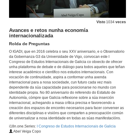
28 de xuño de 2016
Visto
1034
veces
Galicia, célula de universalidade
Conferencia inaugural
Avances e retos nunha economía
28 de xuño de 2016
internacionalizada
Rolda de Preguntas
Galicia, célula de universalidade
O IGADI, que en 2016 celebra o seu XXV aniversario, e o Observatorio
Rolda de Preguntas
da Gobernanza G3 da Universidade de Vigo, convocan este I
28 de xuño de 2016
Congreso de Estudos Internacionais de Galicia co obxecto de ofrecer
unha plataforma de debate e de diálogo para todos aqueles que teñan
interese académico e científico nos estudos internacionais. Con
vocación de continuidade, aspira a conformar unha axenda
Galicia, unha autonomía no mundo
internacional para a nosa sociedade, cun futuro cada vez mais
Intervención de Pilar Pin
dependente da súa capacidade para posicionarse no mundo con
28 de xuño de 2016
identidade propia. No 80 aniversario do referendo do Estatuto de
Autonomía, cómpre que Galicia reflexione sobre a súa inserción
internacional, achegando a masa crítica precisa e favorecendo a
Galicia, unha autonomía no mundo
creación dos espazos de encontro necesarios para facer converxer as
Intervención de Jesús Gamallo Aller
diferentes disciplinas e visións que comparten a preocupación común
28 de xuño de 2016
de universalizar a nosa identidade en todas as súas manifestacións.
i18n.one.Series:
I Congreso de Estudos Internacionais de Galicia
Abel Veiga Copo
Galicia, unha autonomía no mundo