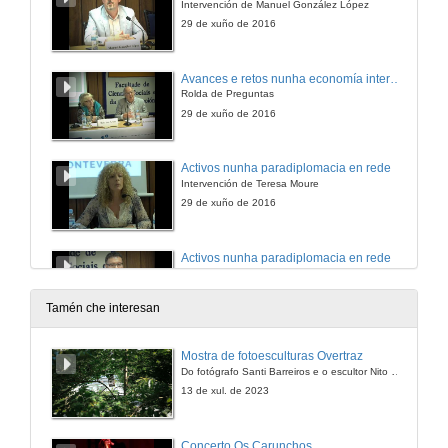
Intervención de Manuel González López
29 de xuño de 2016
Avances e retos nunha economía internacionalizada
Rolda de Preguntas
29 de xuño de 2016
Activos nunha paradiplomacia en rede
Intervención de Teresa Moure
29 de xuño de 2016
Activos nunha paradiplomacia en rede
Intervención de Emilio M. Martínez Rivas
29 de xuño de 2016
Tamén che interesan
Activos nunha paradiplomacia en rede
Mostra de fotoesculturas Overtraz
Rolda de Preguntas
Do fotógrafo Santi Barreiros e o escultor Nito Contreras.
29 de xuño de 2016
13 de xul. de 2023
Ambicións e posibilidades globais da nosa industria cultural
Concerto Os Carunchos