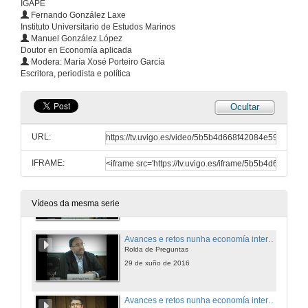
IGAPE
Intervención de Xoán A. Pérez Lema
Fernando González Laxe
28 de xuño de 2016
Instituto Universitario de Estudos Marinos
Manuel González López
Doutor en Economía aplicada
Galicia, unha autonomía no mundo
Modera: María Xosé Porteiro García
Rolda de Preguntas
Escritora, periodista e política
28 de xuño de 2016
Ocultar
Avances e retos nunha economía internacionalizada
Intervención de Fernando González Laxe
URL:
29 de xuño de 2016
IFRAME:
Avances e retos nunha economía internacionalizada
Intervención de Abel Veiga Copo
29 de xuño de 2016
Vídeos da mesma serie
Avances e retos nunha economía internacionalizada
Rolda de Preguntas
29 de xuño de 2016
Avances e retos nunha economía internacionalizada