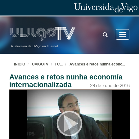
TOGGLE
Toggle
SEARCH
navigatio
A televisión da UVigo en Internet
INICIO
UVIGOTV
I C
...
Avances e retos nunha econo
...
Avances e retos nunha economía
internacionalizada
29 de xuño de 2016
Apertura do I congreso de estudos internacionais de Galicia