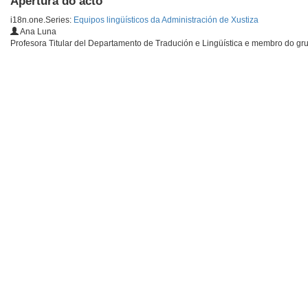
Apertura do acto
i18n.one.Series:
Equipos lingüísticos da Administración de Xustiza
Ana Luna
Profesora Titular del Departamento de Tradución e Lingüística e membro do gru