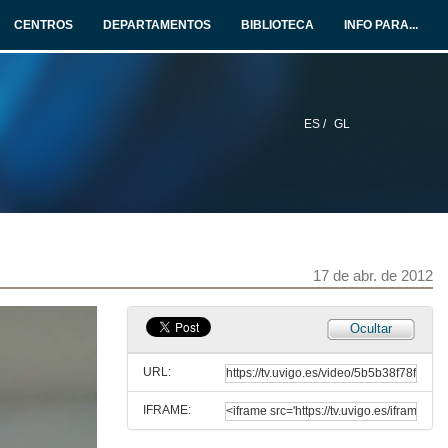
CENTROS
DEPARTAMENTOS
BIBLIOTECA
INFO PARA...
ES /
GL
17 de abr. de 2012
Ocultar
URL:
IFRAME: