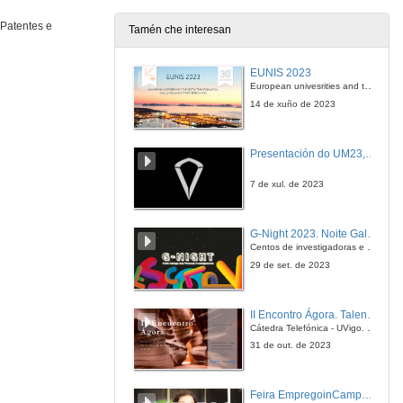
17 de abr. de 2012
 Patentes e
Tamén che interesan
Quenda de preguntas
EUNIS 2023
17 de abr. de 2012
European univesrities and the digital transformation: challenges and opportunities ahead
14 de xuño de 2023
Presentación de Ramón Mª Lois Santos
Presentación do UM23, o novo monopraza de UVigo Motorsport
17 de abr. de 2012
7 de xul. de 2023
A propiedade industrial como activo da empresa
G-Night 2023. Noite Galega das Persoas Investigadoras. Conciencias creativas
17 de abr. de 2012
Centos de investigadoras e investigadores, decenas de actividades e sete cidades
29 de set. de 2023
As claves da transferencia dos resultados da investigación
II Encontro Ágora. Talento e innovación na era da transformación dixital
17 de abr. de 2012
Cátedra Telefónica - UVigo. Espazos de innovación
31 de out. de 2023
Clausura
Feira EmpregoinCampus Vigo 2024
17 de abr. de 2012