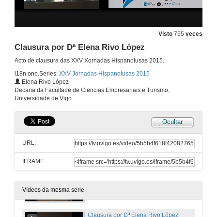
6 de feb. de 2015
Visto
755
veces
A investigación e os Sistemas de Acreditación en España e Portugal. Intervención de Dª Marta Peris-Ortiz
Clausura por Dª Elena Rivo López
6 de feb. de 2015
Acto de clausura das XXV Xornadas Hispanolusas 2015.
i18n.one.Series:
XXV Jornadas Hispanolusas 2015
Elena Rivo López
A investigación e os Sistemas de Acreditación en España e Portugal. Intervención de D. João J. Ferreira
Decana da Facultade de Ciencias Empresariais e Turismo,
Universidade de Vigo
6 de feb. de 2015
Ocultar
A investigación e os Sistemas de Acreditación en España e Portugal. Rolda de preguntas
URL:
6 de feb. de 2015
IFRAME:
Clausura por D. Virxilio Rodriguez
6 de feb. de 2015
Vídeos da mesma serie
Clausura por Dª Elena Rivo López