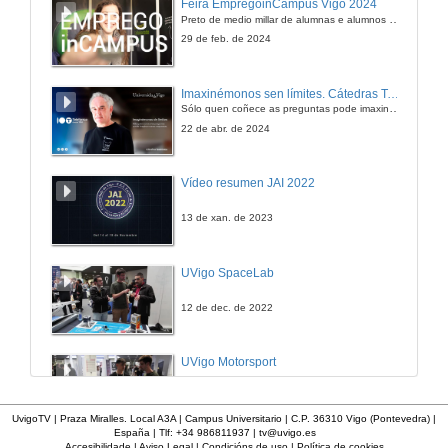
Feira EmpregoinCampus Vigo 2024
Preto de medio millar de alumnas e alumnos buscan coñecer máis de preto as oportunidades que lles achegan as arredor de medio cento de empresas que participan na edición viguesa da feira. Xunto coa visita aos stands, durante a feria desenvólvense varias actividades complementarias, como obradoiros, conversas, mesas redondas ou o pasaporte de empregabilidade, un espazo no que poderán recibir asesoramento sobre o seu CV.
6 de feb. de 2015
29 de feb. de 2024
Imaxinémonos sen límites. Cátedras Telefónica
Sólo quen coñece as preguntas pode imaxinar novas respostas
22 de abr. de 2024
Vídeo resumen JAI 2022
13 de xan. de 2023
UVigo SpaceLab
12 de dec. de 2022
UVigo Motorsport
12 de dec. de 2022
UvigoTV | Praza Miralles. Local A3A | Campus Universitario | C.P. 36310 Vigo (Pontevedra) |
España | Tlf: +34 986811937 |
tv@uvigo.es
Accesibilidade
|
Aviso Legal
|
Condicións de uso
|
Política de cookies