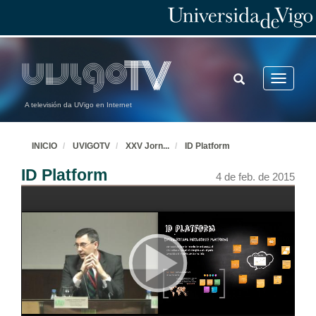
TOGGLE
Toggle
SEARCH
navigatio
A televisión da UVigo en Internet
INICIO
UVIGOTV
XXV Jorn
...
ID Platform
ID Platform
4 de feb. de 2015
Presentación da sesión de traballo inaugural das Xornadas. Intervención de D. Virxilio Rodríguez
4 de feb. de 2015