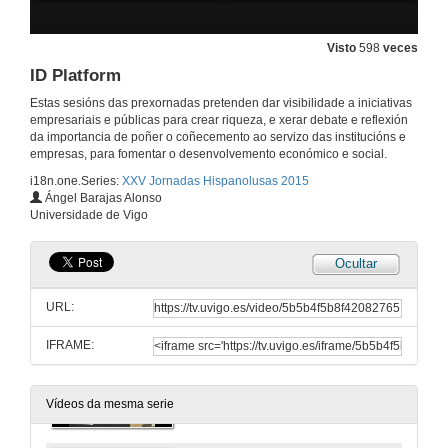
Presentación da sesión de traballo inaugural das Xornadas. Intervención de D. Antonio Fraiz
4 de feb. de 2015
Visto
598
veces
ID Platform
Presentación da sesión de traballo inaugural das Xornadas. Intervención de Dª Elena Rivo
Estas sesións das prexornadas pretenden dar visibilidade a iniciativas
empresariais e públicas para crear riqueza, e xerar debate e reflexión
4 de feb. de 2015
da importancia de poñer o coñecemento ao servizo das institucións e
empresas, para fomentar o desenvolvemento económico e social.
i18n.one.Series:
XXV Jornadas Hispanolusas 2015
Presentación das Prexornadas
Ángel Barajas Alonso
Universidade de Vigo
4 de feb. de 2015
Ocultar
Campus da Auga
URL:
4 de feb. de 2015
IFRAME:
Eurocidade Chaves-Verín
4 de feb. de 2015
Vídeos da mesma serie