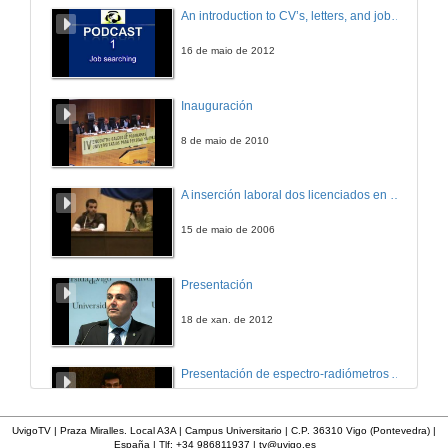
A creación dun embalaxe innovador
An introduction to CV’s, letters, and job searching
4 de feb. de 2015
16 de maio de 2012
MyBoxExperience
Inauguración
4 de feb. de 2015
8 de maio de 2010
Ribeira Sacra, Patrimonio da Humanidade
A inserción laboral dos licenciados en Ciencias do Mar: a carreira investigadora
4 de feb. de 2015
15 de maio de 2006
Termatalia como marca cidade internacional
Presentación
4 de feb. de 2015
18 de xan. de 2012
Presentación do acto de inauguración
Presentación de espectro-radiómetros ASD
5 de feb. de 2015
17 de abr. de 2012
UvigoTV | Praza Miralles. Local A3A | Campus Universitario | C.P. 36310 Vigo (Pontevedra) |
España | Tlf: +34 986811937 |
tv@uvigo.es