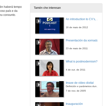
amén haberá tempo
Tamén che interesan
noso país e da
eu conxunto.
An introduction to CV’s, letters, and job searching
16 de maio de 2012
Presentación da xornada
23 de maio de 2011
What is postmodernism?
4 de out. de 2011
Imaxe de vídeo dixital
Definición e parámetros dunha imaxe dixital. Resolución e Aspecto. Profundidade da cor. Compresión. Frame por segundo. Entrelazado. Campos, cadros
7 de nov. de 2005
Inauguración