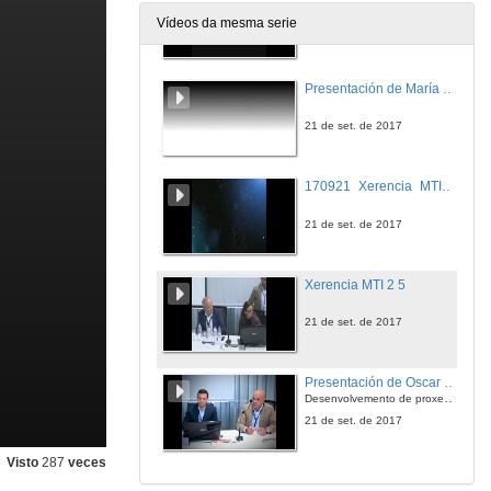
Vídeos da mesma serie
21 de set. de 2017
Presentación de María Honorina Diez López
21 de set. de 2017
170921_Xerencia_MTI_2_2
21 de set. de 2017
Xerencia MTI 2 5
21 de set. de 2017
Presentación de Oscar Martínez Lamigueiro
Desenvolvemento de proxectos
21 de set. de 2017
Visto
287
veces