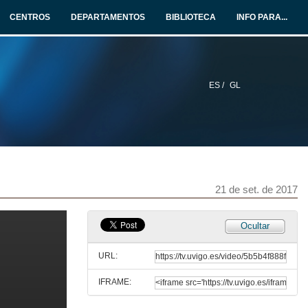
CENTROS
DEPARTAMENTOS
BIBLIOTECA
INFO PARA...
170921_Xerencia_MTI_bloque_4_jornadas_gerencia_3
21 de set. de 2017
ES /
GL
Xerencia MIRALLESI 2 1
21 de set. de 2017
Xerencia MIRALLESI 3 TARDE 1
21 de set. de 2017
21 de set. de 2017
Ocultar
Xerencia MIRALLESI 3 TARDE 6
URL:
21 de set. de 2017
IFRAME:
Xerencia MIRALLESI 3 TARDE 7