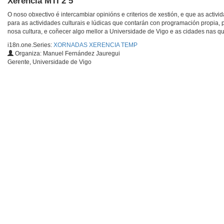
Xerencia MTI 2 5
O noso obxectivo é intercambiar opinións e criterios de xestión, e que as ac
para as actividades culturais e lúdicas que contarán con programación propia
nosa cultura, e coñecer algo mellor a Universidade de Vigo e as cidades nas q
i18n.one.Series:
XORNADAS XERENCIA TEMP
Organiza: Manuel Fernández Jauregui
Gerente, Universidade de Vigo