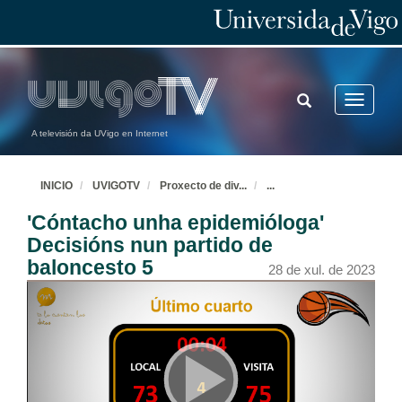
TOGGLE
Toggle
SEARCH
navigatio
A televisión da UVigo en Internet
INICIO
UVIGOTV
Proxecto de div
...
...
'Cóntacho unha epidemióloga'
Decisións nun partido de
baloncesto 5
28 de xul. de 2023