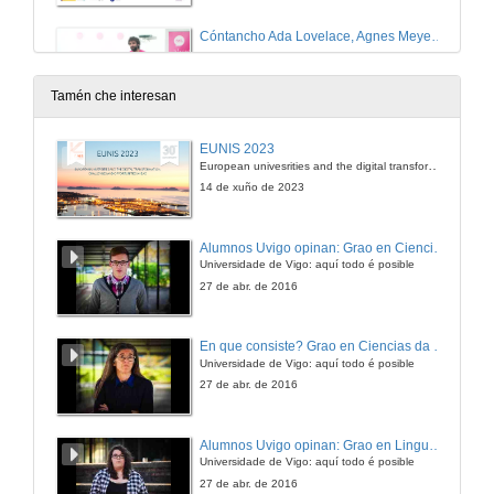
Cóntancho Ada Lovelace, Agnes Meyer Driscoll e Xabier García.
15 de dec. de 2025
Tamén che interesan
Cóntancho Dorothy Vaughan y Pilar Páez
EUNIS 2023
European univesrities and the digital transformation: challenges and opportunities ahead
15 de dec. de 2025
14 de xuño de 2023
Cóntancho Dorothy Vaughan y Pilar Páez. Quenda de preguntas
Alumnos Uvigo opinan: Grao en Ciencias da Linguaxe e Estudos Literarios
Universidade de Vigo: aquí todo é posible
15 de dec. de 2025
27 de abr. de 2016
Cóntancho Florence Nightingale y Andrea Vilar.
En que consiste? Grao en Ciencias da Linguaxe e Estudos Literarios
Universidade de Vigo: aquí todo é posible
23 de xuño de 2025
27 de abr. de 2016
Cóntancho Florence Nightingale y Andrea Vilar. Reto
Alumnos Uvigo opinan: Grao en Linguas Estranxeiras
Universidade de Vigo: aquí todo é posible
23 de xuño de 2025
27 de abr. de 2016