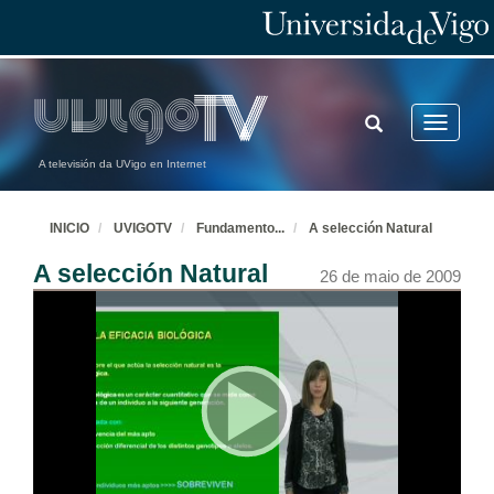
TOGGLE
Toggle
SEARCH
navigatio
A televisión da UVigo en Internet
INICIO
UVIGOTV
Fundamento
...
A selección Natural
A selección Natural
26 de maio de 2009