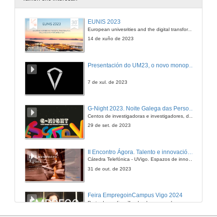
Estratexias de ensino e aprendizaxe baseadas na plataforma TEMA
EUNIS 2023
European univesrities and the digital transformation: challenges and opportunities ahead
24 de abr. de 2009
14 de xuño de 2023
Quenda de preguntas
Presentación do UM23, o novo monopraza de UVigo Motorsport
24 de abr. de 2009
7 de xul. de 2023
G-Night 2023. Noite Galega das Persoas Investigadoras. Conciencias creativas
Centos de investigadoras e investigadores, decenas de actividades e sete cidades
29 de set. de 2023
II Encontro Ágora. Talento e innovación na era da transformación dixital
Cátedra Telefónica - UVigo. Espazos de innovación
31 de out. de 2023
Feira EmpregoinCampus Vigo 2024
Preto de medio millar de alumnas e alumnos buscan coñecer máis de preto as oportunidades que lles achegan as arredor de medio cento de empresas que participan na edición viguesa da feira. Xunto coa visita aos stands, durante a feria desenvólvense varias actividades complementarias, como obradoiros, conversas, mesas redondas ou o pasaporte de empregabilidade, un espazo no que poderán recibir asesoramento sobre o seu CV.
29 de feb. de 2024