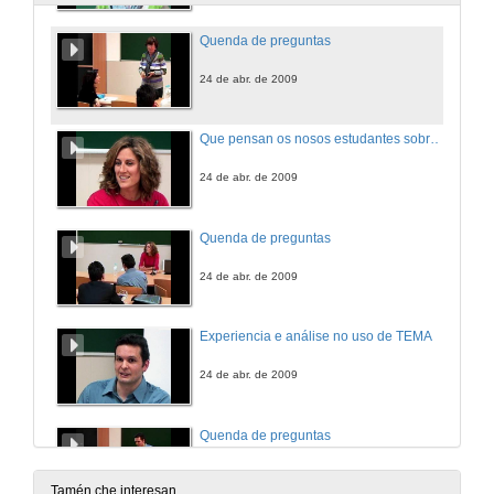
Quenda de preguntas
24 de abr. de 2009
Que pensan os nosos estudantes sobre o uso da plataforma TEMA? Vantaxes e inconvenientes deste recurso
24 de abr. de 2009
Quenda de preguntas
24 de abr. de 2009
Experiencia e análise no uso de TEMA
24 de abr. de 2009
Quenda de preguntas
24 de abr. de 2009
Tamén che interesan