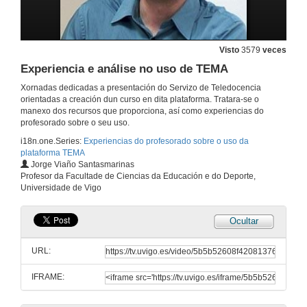
24 de abr. de 2009
Visto
3579
veces
Ensino baseado en Proxectos. Estudo de caso
Experiencia e análise no uso de TEMA
24 de abr. de 2009
Xornadas dedicadas a presentación do Servizo de Teledocencia
orientadas a creación dun curso en dita plataforma. Tratara-se o
manexo dos recursos que proporciona, así como experiencias do
PLATAFORMA TEMA: Utilidades para fomentar a participación do alumnado no proceso de aprendizaxe
profesorado sobre o seu uso.
24 de abr. de 2009
i18n.one.Series:
Experiencias do profesorado sobre o uso da
plataforma TEMA
Jorge Viaño Santasmarinas
Quenda de preguntas
Profesor da Facultade de Ciencias da Educación e do Deporte,
Universidade de Vigo
24 de abr. de 2009
Ocultar
Que pensan os nosos estudantes sobre o uso da plataforma TEMA? Vantaxes e inconvenientes deste recurso
URL:
24 de abr. de 2009
IFRAME:
Quenda de preguntas