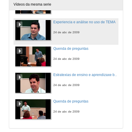
Vídeos da mesma serie
24 de abr. de 2009
Experiencia e análise no uso de TEMA
24 de abr. de 2009
Quenda de preguntas
24 de abr. de 2009
Estratexias de ensino e aprendizaxe baseadas na plataforma TEMA
24 de abr. de 2009
Quenda de preguntas
24 de abr. de 2009