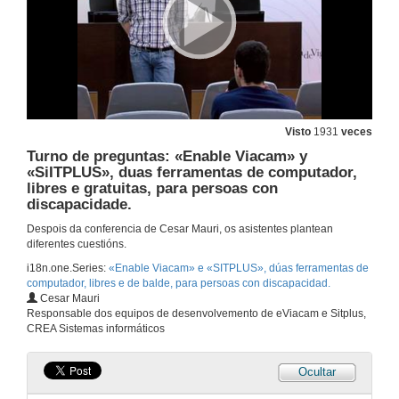
Visto
1931
veces
Turno de preguntas: «Enable Viacam» y
«SiITPLUS», duas ferramentas de computador,
libres e gratuitas, para persoas con
discapacidade.
Despois da conferencia de Cesar Mauri, os asistentes plantean
diferentes cuestións.
i18n.one.Series:
«Enable Viacam» e «SITPLUS», dúas ferramentas de
computador, libres e de balde, para persoas con discapacidad.
Cesar Mauri
Responsable dos equipos de desenvolvemento de eViacam e Sitplus,
CREA Sistemas informáticos
Ocultar