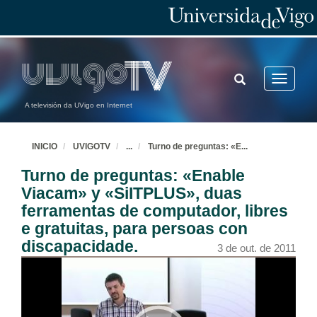
TOGGLE
Toggle
SEARCH
navigatio
A televisión da UVigo en Internet
INICIO
UVIGOTV
...
Turno de preguntas: «E
...
Turno de preguntas: «Enable
Viacam» y «SiITPLUS», duas
ferramentas de computador, libres
e gratuitas, para persoas con
discapacidade.
3 de out. de 2011