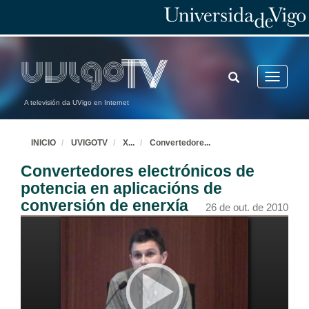
TOGGLE
Toggle
SEARCH
navigatio
A televisión da UVigo en Internet
INICIO
UVIGOTV
X
...
Convertedore
...
Convertedores electrónicos de
potencia en aplicacións de
conversión de enerxía
26 de out. de 2010
Variadores de velocidade