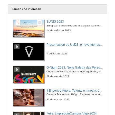
26 de out. de 2010
Tamén che interesan
Proxecto de adaptación dun vehículo para funcionamiento con aceites vexetais reciclados
EUNIS 2023
European univesrities and the digital transformation: challenges and opportunities ahead
26 de out. de 2010
14 de xuño de 2023
Ponencia
Presentación do UM23, o novo monopraza de UVigo Motorsport
26 de out. de 2010
7 de xul. de 2023
Ponencia
G-Night 2023. Noite Galega das Persoas Investigadoras. Conciencias creativas
Centos de investigadoras e investigadores, decenas de actividades e sete cidades
26 de out. de 2010
29 de set. de 2023
Ponencia
II Encontro Ágora. Talento e innovación na era da transformación dixital
Cátedra Telefónica - UVigo. Espazos de innovación
26 de out. de 2010
31 de out. de 2023
Ponencia
Feira EmpregoinCampus Vigo 2024