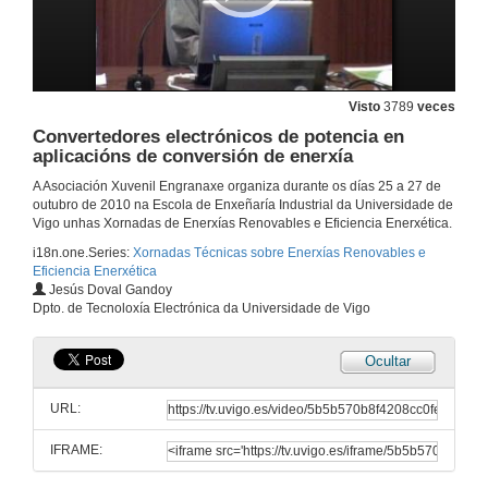
25 de out. de 2010
Quenda de preguntas
Visto
3789
veces
25 de out. de 2010
Convertedores electrónicos de potencia en
aplicacións de conversión de enerxía
Toyota&Lexus Hybrid Synergy Drive tecnoloxía 100% híbrida
A Asociación Xuvenil Engranaxe organiza durante os días 25 a 27 de
outubro de 2010 na Escola de Enxeñaría Industrial da Universidade de
25 de out. de 2010
Vigo unhas Xornadas de Enerxías Renovables e Eficiencia Enerxética.
i18n.one.Series:
Xornadas Técnicas sobre Enerxías Renovables e
Eficiencia Enerxética
Quenda de preguntas
Jesús Doval Gandoy
Dpto. de Tecnoloxía Electrónica da Universidade de Vigo
25 de out. de 2010
Ocultar
Eficiencia Enerxética en Edificacións Existentes
URL:
25 de out. de 2010
IFRAME:
Eficiencia no transporte