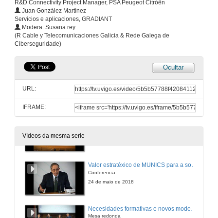
R&D Connectivity Project Manager, PSA Peugeot Citróën
24 de maio de 2018
Juan González Martínez
Servicios e aplicaciones, GRADIANT
Modera: Susana rey
Perspectivas de emprego en Galicia
(R Cable y Telecomunicaciones Galicia & Rede Galega de
Conferencia
Ciberseguridade)
24 de maio de 2018
Ocultar
(Rolda de preguntas) Perspectivas de emprego en Galicia
URL:
24 de maio de 2018
IFRAME:
Presentación de D. Arturo Ribagorda
Vídeos da mesma serie
24 de maio de 2018
Valor estratéxico de MUNICS para a sociedade
Conferencia
24 de maio de 2018
Necesidades formativas e novos modelos empresariais
Mesa redonda