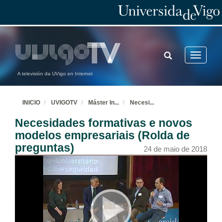
TOGGLE
Toggle
SEARCH
navigatio
A televisión da UVigo en Internet
INICIO
UVIGOTV
Máster In
...
Necesi
...
Necesidades formativas e novos
modelos empresariais (Rolda de
preguntas)
24 de maio de 2018
Intervención de D. Salustiano Mato de la Iglesia
24 de maio de 2018
Intervención de Dª Nancy Vázquez Veiga