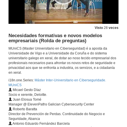
24 de maio de 2018
Presentación Institucional de MUNICS
Visto
28
veces
24 de maio de 2018
Necesidades formativas e novos modelos
empresariais (Rolda de preguntas)
Presentación de D. Ignacio Caño Luna
MUniCS (Master Universitario en Ciberseguridad) é a aposta da
Universidade de Vigo e a Universidade da Coruña e do sistema
24 de maio de 2018
universitario galego en xeral, de dotar ao noso tecido empresarial dos
profesionais necesarios para afrontar os novos retos de seguridade e
privacidad aos que se enfronta a industria, os servizos, e a cidadanía
Cybersecurity Industry Development (Polo Tecnológico)
en xeral.
Conferencia
i18n.one.Series:
Máster Inter-Universitario en Ciberseguridade.
24 de maio de 2018
MUniCS
Micael Gesto Díaz
Socio e xerente, Deloitte.
(Rolda de preguntas) Cybersecurity Industry Development (Polo Tecnológico)
Juan Elosua Tomé
Manager @ ElevenPaths Galician Cybersecurity Center
24 de maio de 2018
Roberto Baratta
Director de Prevención de Perdas. Continuidade do Negocio e
Seguridade, Abanca
Presentación de D. Iago Fortes y D. Fernando Suárez
Antonio Eduardo Fernández Barciela