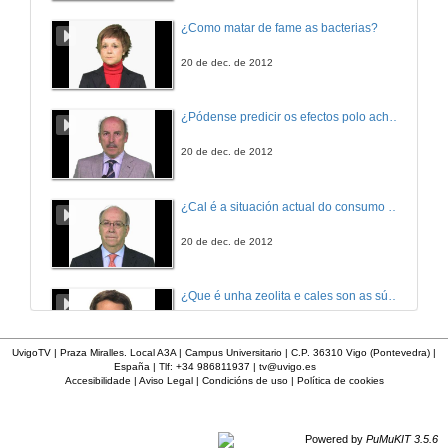
¿Como matar de fame as bacterias?
20 de dec. de 2012
¿Pódense predicir os efectos polo achegamento á Terra dos asteroides?
20 de dec. de 2012
¿Cal é a situación actual do consumo cinematográfico?
20 de dec. de 2012
¿Que é unha zeolita e cales son as súas aplicacións?
20 de dec. de 2012
UvigoTV | Praza Miralles. Local A3A | Campus Universitario | C.P. 36310 Vigo (Pontevedra) |
España | Tlf: +34 986811937 |
tv@uvigo.es
Accesibilidade
|
Aviso Legal
|
Condicións de uso
|
Política de cookies
¿Que é un páncreas artificial?
20 de dec. de 2012
Powered by
PuMuKIT 3.5.6