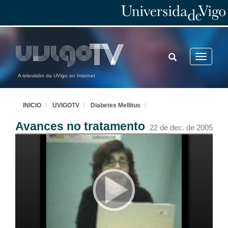
TOGGLE
Toggle
SEARCH
navigatio
A televisión da UVigo en Internet
INICIO
UVIGOTV
Diabetes Mellitus
Avances no tratamento
22 de dec. de 2005