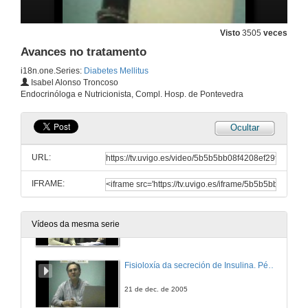
Visto
3505
veces
Avances no tratamento
i18n.one.Series:
Diabetes Mellitus
Isabel Alonso Troncoso
Endocrinóloga e Nutricionista, Compl. Hosp. de Pontevedra
Ocultar
A Diabetes Mellitus no Século XXI
URL:
20 de dec. de 2005
IFRAME:
Quenda de Preguntas
Coloquio
Vídeos da mesma serie
20 de dec. de 2005
Fisioloxía da secreción de Insulina. Péptidos insulinotrópicos e a súa aplicación terapéutica
21 de dec. de 2005