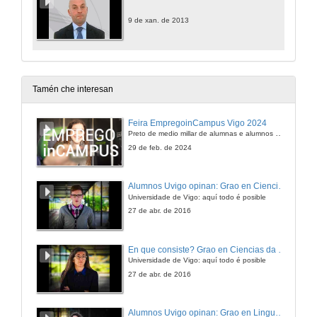
9 de xan. de 2013
Tamén che interesan
Feira EmpregoinCampus Vigo 2024
Preto de medio millar de alumnas e alumnos buscan coñecer máis de preto as oportunidades que lles achegan as arredor de medio cento de empresas que participan na edición viguesa da feira. Xunto coa visita aos stands, durante a feria desenvólvense varias actividades complementarias, como obradoiros, conversas, mesas redondas ou o pasaporte de empregabilidade, un espazo no que poderán recibir asesoramento sobre o seu CV.
29 de feb. de 2024
Alumnos Uvigo opinan: Grao en Ciencias da Linguaxe e Estudos Literarios
Universidade de Vigo: aquí todo é posible
27 de abr. de 2016
En que consiste? Grao en Ciencias da Linguaxe e Estudos Literarios
Universidade de Vigo: aquí todo é posible
27 de abr. de 2016
Alumnos Uvigo opinan: Grao en Linguas Estranxeiras