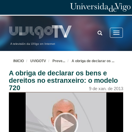
TOGGLE
Toggle
SEARCH
navigatio
A televisión da UVigo en Internet
INICIO
UVIGOTV
Preve
...
A obriga de declarar os
...
A obriga de declarar os bens e
dereitos no estranxeiro: o modelo
720
9 de xan. de 2013