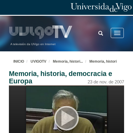
TOGGLE
Toggle
SEARCH
navigatio
A televisión da UVigo en Internet
INICIO
UVIGOTV
Memoria, histori
...
Memoria, histori
Memoria, historia, democracia e
Europa
23 de nov. de 2007