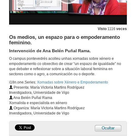
Visto
1116
veces
Os medios, un espazo para o empoderamento
feminino.
Intervención de Ana Belén Puñal Rama.
Apertura. Xornadas sobre Xénero e Empoderamento.
O campus pontevedrés acolleu unhas xornadas sobre xénero e
23 de out. de 2012
empoderamento co obxectivo de crear “un espazo de igualdade” no
que debater e reflexionar sobre a situación laboral feminina en
sectores como o agro, a comunicación ou o deporte.
Apertura. Xornadas sobre Xénero e Empoderamento
i18n.one.Series:
Xornadas sobre Xénero e Empoderamento
Intervención de Anabel González Penín.
Presenta: María Victoria Martins Rodríguez
23 de out. de 2012
Investigadora, Universidade de Vigo
Ana Belén Puñal Rama
Xornalista e especialista en xénero
Apertura. Xornadas sobre Xénero e Empoderamento.
Organiza: María Victoria Martins Rodríguez
Intervención de María Victoria Martins Rodríguez.
Investigadora, Universidade de Vigo
23 de out. de 2012
Ocultar
Presentación das ponentes.