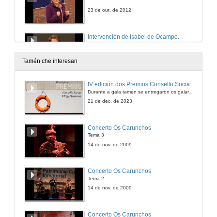
23 de out. de 2012
Intervención de Isabel de Ocampo.
23 de out. de 2012
Tamén che interesan
IV edición dos Premios Consello Social UVigo Humana
Durante a gala tamén se entregaron os galardóns aos mellores TFG e TFM en materia de Axenda 2030
21 de dec. de 2023
Concerto Os Carunchos
Tema 3
14 de nov. de 2009
Concerto Os Carunchos
Tema 2
14 de nov. de 2009
Concerto Os Carunchos