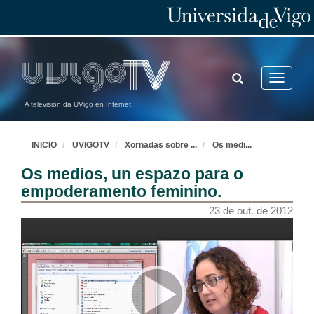
TOGGLE
Toggle
SEARCH
navigatio
A televisión da UVigo en Internet
INICIO
UVIGOTV
Xornadas sobre
...
Os medi
...
Os medios, un espazo para o
empoderamento feminino.
23 de out. de 2012