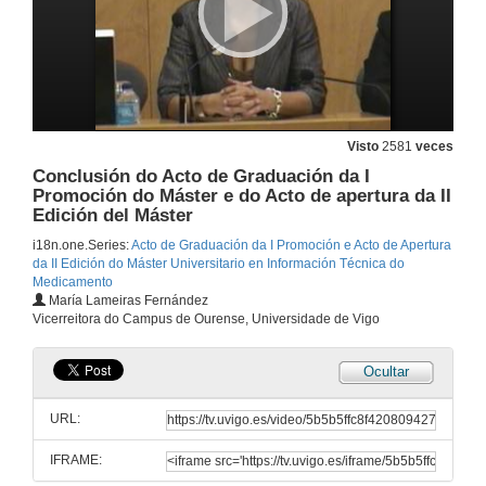
Visto
2581
veces
Conclusión do Acto de Graduación da I
Promoción do Máster e do Acto de apertura da II
Edición del Máster
i18n.one.Series:
Acto de Graduación da I Promoción e Acto de Apertura
da II Edición do Máster Universitario en Información Técnica do
Medicamento
María Lameiras Fernández
Vicerreitora do Campus de Ourense, Universidade de Vigo
Ocultar
Presentación do Acto de Graduación da I Promoción do Máster e do Acto de apertura da II Edición del Máster
URL:
21 de out. de 2011
IFRAME: