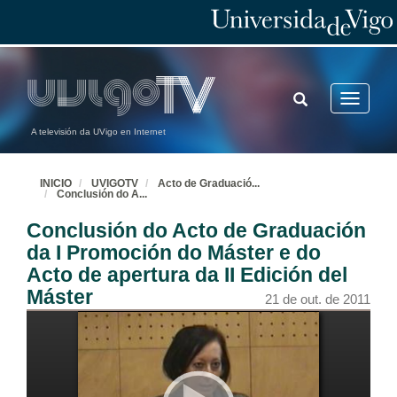
TOGGLE
Toggle
SEARCH
navigatio
A televisión da UVigo en Internet
INICIO
UVIGOTV
Acto de Graduació
...
Conclusión do A
...
Conclusión do Acto de Graduación
da I Promoción do Máster e do
Acto de apertura da II Edición del
Máster
21 de out. de 2011