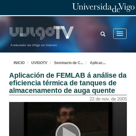
TOGGLE
Toggle
SEARCH
navigatio
A televisión da UVigo en Internet
INICIO
UVIGOTV
Seminario de C
...
Aplicac
...
Aplicación de FEMLAB á análise da
eficiencia térmica de tanques de
almacenamento de auga quente
22 de nov. de 2005