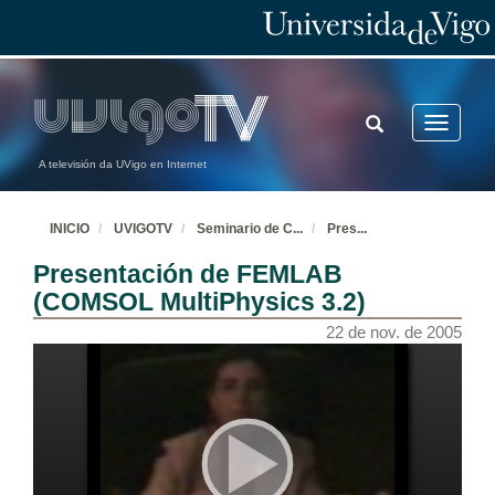
TOGGLE
Toggle
SEARCH
navigatio
A televisión da UVigo en Internet
INICIO
UVIGOTV
Seminario de C
...
Pres
...
Presentación de FEMLAB
(COMSOL MultiPhysics 3.2)
22 de nov. de 2005