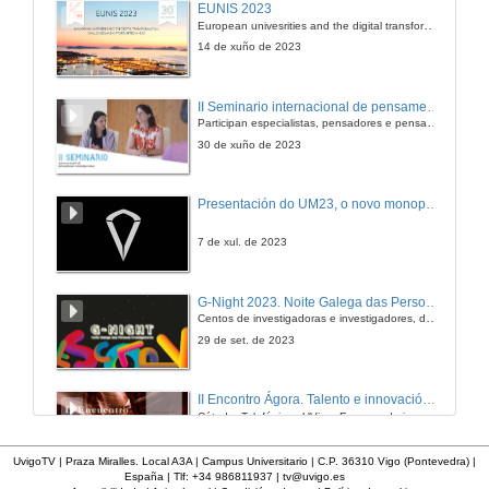
EUNIS 2023
European univesrities and the digital transformation: challenges and opportunities ahead
14 de xuño de 2023
II Seminario internacional de pensamento contemporáneo. Pensar o Antropoceno
Participan especialistas, pensadores e pensadoras que traballan desde hai anos sobre temas de pensamento contemporáneo en universidades de Estados Unidos, Reino Unido, Canadá, México e España.
30 de xuño de 2023
Presentación do UM23, o novo monopraza de UVigo Motorsport
7 de xul. de 2023
G-Night 2023. Noite Galega das Persoas Investigadoras. Conciencias creativas
Centos de investigadoras e investigadores, decenas de actividades e sete cidades
29 de set. de 2023
II Encontro Ágora. Talento e innovación na era da transformación dixital
Cátedra Telefónica - UVigo. Espazos de innovación
31 de out. de 2023
UvigoTV | Praza Miralles. Local A3A | Campus Universitario | C.P. 36310 Vigo (Pontevedra) |
España | Tlf: +34 986811937 |
tv@uvigo.es