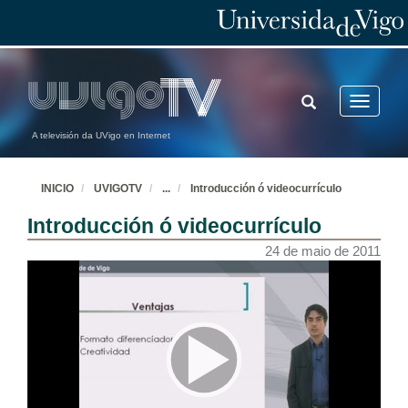
TOGGLE
Toggle
SEARCH
navigatio
A televisión da UVigo en Internet
INICIO
UVIGOTV
...
Introducción ó videocurrículo
Introducción ó videocurrículo
24 de maio de 2011