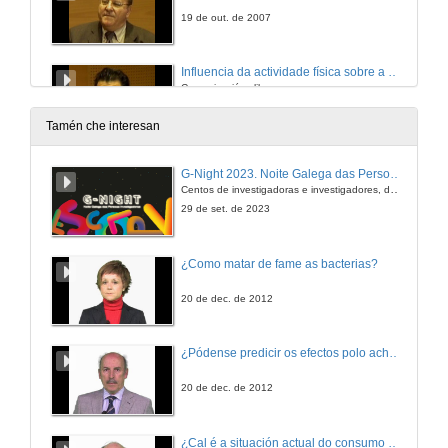
19 de out. de 2007
Influencia da actividade física sobre a calidade de vida en maiores non dependentes
Comunicacións libres
19 de out. de 2007
Tamén che interesan
Valoración do grado de dependencia e do risco de caídas en ancianos mediante a forza máxima voluntaria dos músculos de presión do antebrazo e da mán
G-Night 2023. Noite Galega das Persoas Investigadoras. Conciencias creativas
Comunicacións libres
Centos de investigadoras e investigadores, decenas de actividades e sete cidades
19 de out. de 2007
29 de set. de 2023
Evaluación da condición física mediante a batería ECFA-INEFG trala aplicación dun programa de exercicio físico en maiores
¿Como matar de fame as bacterias?
Comunicacións libres
19 de out. de 2007
20 de dec. de 2012
Propostas actuais na actividade física e no envellecemento
¿Pódense predicir os efectos polo achegamento á Terra dos asteroides?
19 de out. de 2007
20 de dec. de 2012
A fibra muscular e o envellecemento: Efecto da involución
¿Cal é a situación actual do consumo cinematográfico?