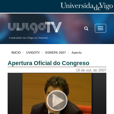
TOGGLE
Toggle
SEARCH
navigatio
A televisión da UVigo en Internet
INICIO
UVIGOTV
EGREPA 2007
Apertu
Apertura Oficial do Congreso
18 de out. de 2007