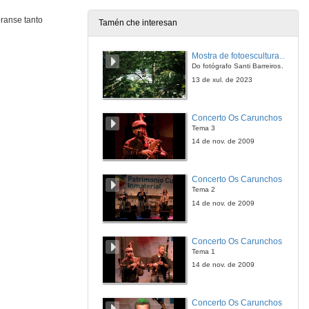
ranse tanto
Tamén che interesan
Quenda de preguntas
Mostra de fotoesculturas Overtraz
4 de feb. de 2010
Do fotógrafo Santi Barreiros e o escultor Nito Contreras.
13 de xul. de 2023
Música, língua e comunicaçom
Concerto Os Carunchos
5 de feb. de 2010
Tema 3
14 de nov. de 2009
Intervención de Ugia Pedreira
Concerto Os Carunchos
5 de feb. de 2010
Tema 2
14 de nov. de 2009
Intervención de Xurxo Souto
Concerto Os Carunchos
5 de feb. de 2010
Tema 1
14 de nov. de 2009
Intervención de Uxia Senlle
Concerto Os Carunchos
5 de feb. de 2010