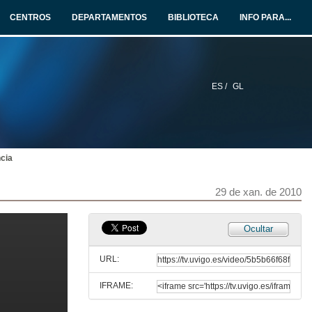
CENTROS
DEPARTAMENTOS
BIBLIOTECA
INFO PARA...
ES /
GL
cia
Presentación da mesa redonda
27 de xan. de 2010
29 de xan. de 2010
Visons portuguesas da Galiza e a sua língua.
Ocultar
27 de xan. de 2010
URL:
IFRAME:
Quenda de preguntas