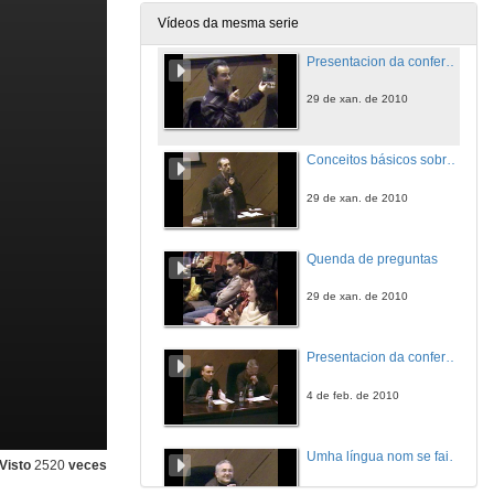
27 de xan. de 2010
Vídeos da mesma serie
Presentacion da conferencia
29 de xan. de 2010
Conceitos básicos sobre língua e sociedade.
29 de xan. de 2010
Quenda de preguntas
29 de xan. de 2010
Presentacion da conferencia
4 de feb. de 2010
Umha língua nom se fai só substituindo palavras
Visto
2520
veces
4 de feb. de 2010