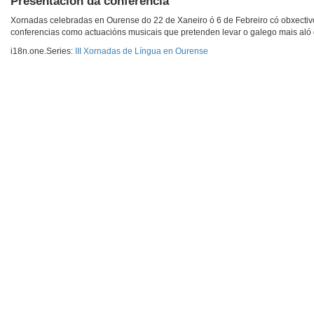
Presentacion da conferencia
Xornadas celebradas en Ourense do 22 de Xaneiro ó 6 de Febreiro có obxectivo
conferencias como actuacións musicais que pretenden levar o galego mais aló d
i18n.one.Series:
III Xornadas de Língua en Ourense