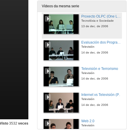
13 de dec. de 2006
Vídeos da mesma serie
Proxecto OLPC (One Laptop Per Children)
Tecnolóxia e Sociedade
13 de dec. de 2006
Evaluación dos Programas Formativos, Culturais e Musicais da Televisión Pública
Televisión
14 de dec. de 2006
Televisión e Terrorismo
Televisión
14 de dec. de 2006
Internet vs Televisión (Pasado, Presente e Futuro)
Televisión
14 de dec. de 2006
Web 2.0
Visto
3532
veces
Televisión
14 de dec. de 2006