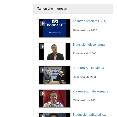
Tamén che interesan
No-Logo, Pro-Logo: O Poder das Marcas
Televisión
An introduction to CV’s, letters, and job searching
14 de dec. de 2006
16 de maio de 2012
O poder da Técnica en Televisión
Ponencia invitada
Transición discontinua de partículas de microgel termosensible
14 de dec. de 2006
22 de nov. de 2006
O Problema do Suministro Enerxético
Tecnolóxia e Sociedade
Apertura Social Media Day 2016
14 de dec. de 2006
25 de xan. de 2016
Residuos Tecnolóxicos e Medio Ambiente
Tecnolóxia e Sociedade
Presentación da xornada
14 de dec. de 2006
23 de maio de 2011
Manipulación Xenética
Tecnolóxia e Sociedade
Traducción editorial: calidade e xestión de proxectos
14 de dec. de 2006