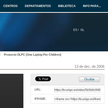
13 de dec. de 2006
CENTROS
DEPARTAMENTOS
BIBLIOTECA
INFO PARA...
Publicidade Subliminal
Televisión
13 de dec. de 2006
ES /
GL
Televisión e Consumo (publicidade, mensaxes, publitonos, créditos milagro, teletendas,...)
Televisión
13 de dec. de 2006
Proxecto OLPC (One Laptop Per Children)
Clonación e Tratamento con Células Nai
Tecnolóxia e Sociedade
13 de dec. de 2006
13 de dec. de 2006
Nanotecnología
Ocultar
Tecnolóxia e Sociedade
13 de dec. de 2006
URL:
IFRAME:
Software Libre
Tecnolóxia e Sociedade