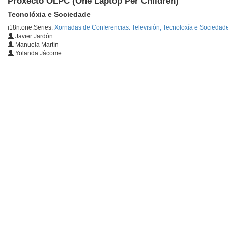
Proxecto OLPC (One Laptop Per Children)
Tecnolóxia e Sociedade
i18n.one.Series:
Xornadas de Conferencias: Televisión, Tecnoloxía e Sociedad
Javier Jardón
Manuela Martín
Yolanda Jácome