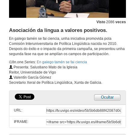
3 de nov. de 2012
Cathryn Teasley
Visto
2086
veces
Asociación da lingua a valores positivos.
3 de nov. de 2012
En galego tamén se fai ciencia, unha iniciativa promovida pola
Comisión Interuniversitaria de Política Lingüística nacida no 2010.
Klara Kadlecová
Despois do éxito e o impacto da primeira campaña, se presentou unha
segunda fase na que se amplían os campos de participación.
3 de nov. de 2012
i18n.one.Series:
En galego tamén se fai ciencia
Presenta: Salustiano Mato de la Iglesia
Reitor, Universidade de Vigo
Manuel Vicente
Valentín García Gómez
Secretario Xeral de Política Lingüística, Xunta de Galicia.
3 de nov. de 2012
Ocultar
Marilar Aleixandre
URL:
3 de nov. de 2012
IFRAME:
Apertura do acto.